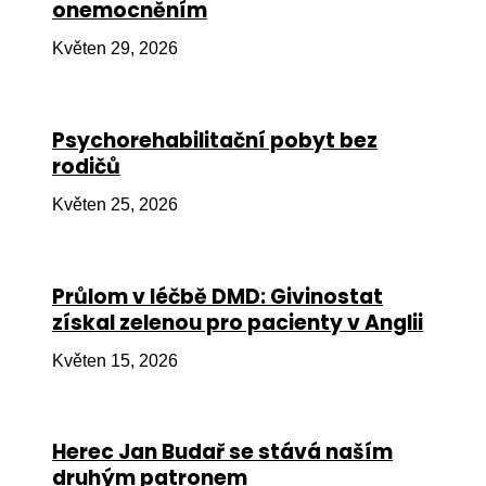
onemocněním
Ko
Květen 29, 2026
Výz
No
Psychorehabilitační pobyt bez
Re
rodičů
Aktiv
Květen 25, 2026
Ak
Je
Průlom v léčbě DMD: Givinostat
získal zelenou pro pacienty v Anglii
Ve
Květen 15, 2026
Sv
sval
Od
Herec Jan Budař se stává naším
kon
druhým patronem