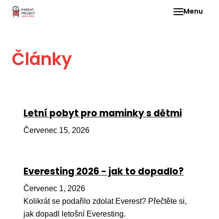
Menu
Pro 
Články
O ne
Pr
dia
In
Letní pobyt pro maminky s dětmi
DMD
Červenec 15, 2026
Ge
Př
Everesting 2026 - jak to dopadlo?
Li
Červenec 1, 2026
Ne
one
Kolikrát se podařilo zdolat Everest? Přečtěte si,
dět
jak dopadl letošní Everesting.