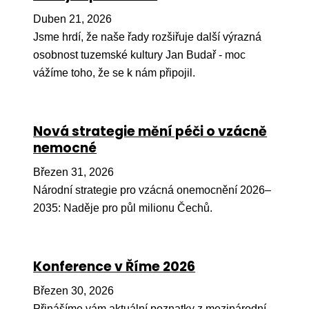
Pr
Duben 21, 2026
O ná
Jsme hrdí, že naše řady rozšiřuje další výrazná
osobnost tuzemské kultury Jan Budař - moc
Ak
vážíme toho, že se k nám připojil.
Po
Mé
Nová strategie mění péči o vzácně
Po
nemocné
dárc
Březen 31, 2026
Do
Národní strategie pro vzácná onemocnění 2026–
Ko
2035: Naděje pro půl milionu Čechů.
Kont
Konference v Říme 2026
Březen 30, 2026
Přinášíme vám aktuální poznatky z mezinárodní