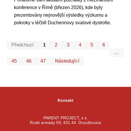
konference v Římě (březen 2026), kde byly
prezentovány nejnovější výsledky výzkumu a
pokroky v léčbě Duchennovy svalové dystrofie.
Prvn
Pos
Předchozí
1
2
3
4
5
6
…
45
46
47
Následující
Kontakt
PARENT PROJECT, z.s.
Rudé armády 59, 431 44 Droužkovice