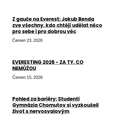
Péče
Od
Z gauče na Everest: Jakub Benda
por
zve všechny, kdo chtějí udělat něco
pro sebe i pro dobrou věc
Pé
kro
Červen 23, 2026
So
por
EVERESTING 2026 - ZA TY, CO
Er
NEMŮŽOU
Ps
Červen 15, 2026
péč
Re
Pohled za bariéry: Studenti
Re
Gymnázia Chomutov si vyzkoušeli
Nu
život s nervosvalovým