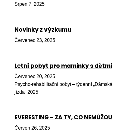
Srpen 7, 2025
Péče
Od
por
Novinky z výzkumu
Pé
Červenec 23, 2025
kro
So
por
Letní pobyt pro maminky s dětmi
Er
Červenec 20, 2025
Psycho-rehabilitační pobyt – týdenní „Dámská
Ps
jízda“ 2025
péč
Re
EVERESTING – ZA TY, CO NEMŮŽOU
Re
Nu
Červen 26, 2025