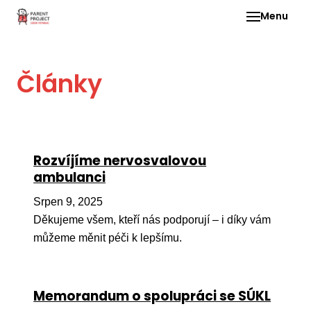
Menu
Pro 
Články
O ne
Pr
dia
In
Rozvíjíme nervosvalovou
DMD
ambulanci
Ge
Srpen 9, 2025
Př
Děkujeme všem, kteří nás podporují – i díky vám
můžeme měnit péči k lepšímu.
Li
Ne
one
Memorandum o spolupráci se SÚKL
dět