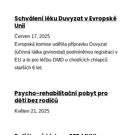
Ko
Schválení léku Duvyzat v Evropské
Výz
Unii
No
Červen 17, 2025
Re
Evropská komise udělila přípravku Duvyzat
(účinná látka givinostat) podmíněnou registraci v
Aktiv
EU a to pro léčbu DMD u chodících chlapců
Ak
starších 6 let.
Je
Ve
Psycho-rehabilitační pobyt pro
děti bez rodičů
Sv
sval
Květen 21, 2025
Od
kon