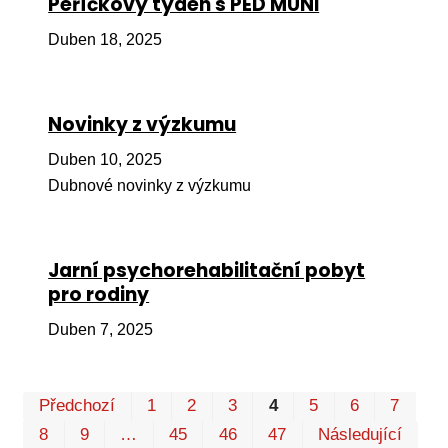
Peříčkový týden s PED MUNI
Pr
Duben 18, 2025
O ná
Ak
Novinky z výzkumu
Po
Duben 10, 2025
Mé
Dubnové novinky z výzkumu
Po
dárc
Do
Jarní psychorehabilitační pobyt
pro rodiny
Ko
Duben 7, 2025
Kont
Pr
Předchozí
1
2
3
4
5
6
7
P
8
9
…
45
46
47
Následující