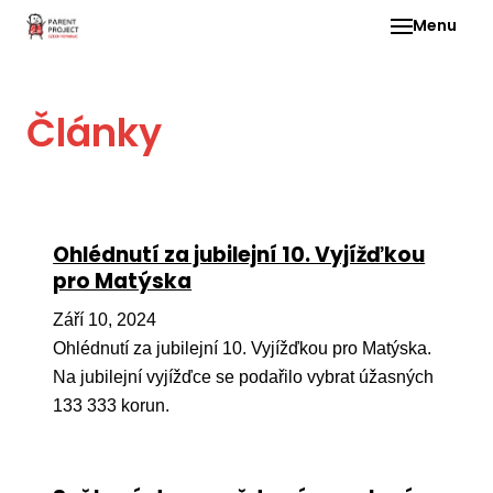
Menu
Pro 
Články
O ne
Pr
dia
In
Ohlédnutí za jubilejní 10. Vyjížďkou
DMD
pro Matýska
Ge
Září 10, 2024
Př
Ohlédnutí za jubilejní 10. Vyjížďkou pro Matýska.
Na jubilejní vyjížďce se podařilo vybrat úžasných
Li
133 333 korun.
Ne
one
dět