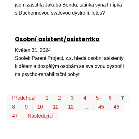
jsem zastihla Jakuba Bendu, tatínka syna Filípka
s Duchennovou svalovou dystrofií, letos?
Osobní asistent/asistentka
Květen 31, 2024
Spolek Parent Project, z.s. hledá osobní asistenty
k dětem a dospělým osobám se svalovou dystrofií
na psycho-rehabilitační pobyt.
Pr
Předchozí
1
2
3
4
5
6
7
P
8
9
10
11
12
…
45
46
47
Následující