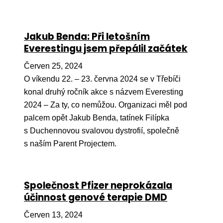
Jakub Benda: Při letošním
Everestingu jsem přepálil začátek
Červen 25, 2024
O víkendu 22. – 23. června 2024 se v Třebíči
konal druhý ročník akce s názvem Everesting
2024 – Za ty, co nemůžou. Organizaci měl pod
palcem opět Jakub Benda, tatínek Filípka
s Duchennovou svalovou dystrofií, společně
s naším Parent Projectem.
Společnost Pfizer neprokázala
účinnost genové terapie DMD
Červen 13, 2024