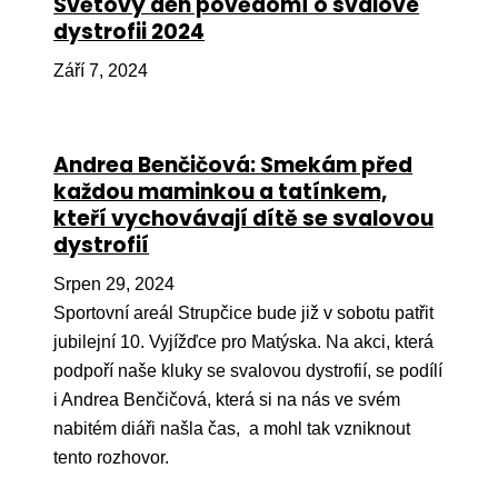
Světový den povědomí o svalové
dystrofii 2024
Péče
Září 7, 2024
Od
por
Pé
Andrea Benčičová: Smekám před
kro
každou maminkou a tatínkem,
So
kteří vychovávají dítě se svalovou
por
dystrofií
Er
Srpen 29, 2024
Sportovní areál Strupčice bude již v sobotu patřit
Ps
jubilejní 10. Vyjížďce pro Matýska. Na akci, která
péč
podpoří naše kluky se svalovou dystrofií, se podílí
Re
i Andrea Benčičová, která si na nás ve svém
Re
nabitém diáři našla čas, a mohl tak vzniknout
tento rozhovor.
Nu