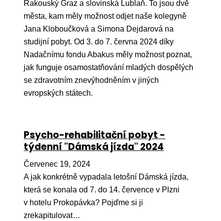
Pr
Rakouský Graz a slovinská Lublaň. To jsou dvě
města, kam měly možnost odjet naše kolegyně
O ná
Jana Kloboučková a Simona Dejdarová na
studijní pobyt. Od 3. do 7. června 2024 díky
Ak
Nadačnímu fondu Abakus měly možnost poznat,
Po
jak funguje osamostatňování mladých dospělých
se zdravotním znevýhodněním v jiných
Mé
evropských státech.
Po
dárc
Do
Psycho-rehabilitační pobyt -
týdenní "Dámská jízda" 2024
Ko
Červenec 19, 2024
Kont
A jak konkrétně vypadala letošní Dámská jízda,
která se konala od 7. do 14. července v Plzni
v hotelu Prokopávka? Pojďme si ji
zrekapitulovat…