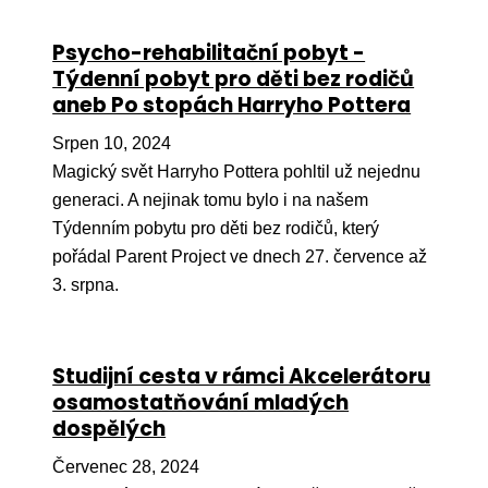
Ko
Psycho-rehabilitační pobyt -
Výz
Týdenní pobyt pro děti bez rodičů
aneb Po stopách Harryho Pottera
No
Srpen 10, 2024
Re
Magický svět Harryho Pottera pohltil už nejednu
generaci. A nejinak tomu bylo i na našem
Aktiv
Týdenním pobytu pro děti bez rodičů, který
Ak
pořádal Parent Project ve dnech 27. července až
Je
3. srpna.
Ve
Sv
Studijní cesta v rámci Akcelerátoru
sval
osamostatňování mladých
dospělých
Od
kon
Červenec 28, 2024