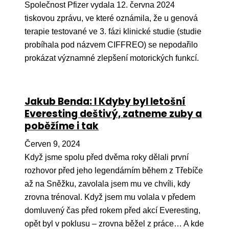
Společnost Pfizer vydala 12. června 2024
tiskovou zprávu, ve které oznámila, že u genová
terapie testované ve 3. fázi klinické studie (studie
probíhala pod názvem CIFFREO) se nepodařilo
prokázat významné zlepšení motorických funkcí.
Jakub Benda: I Kdyby byl letošní
Everesting deštivý, zatneme zuby a
poběžíme i tak
Červen 9, 2024
Když jsme spolu před dvěma roky dělali první
rozhovor před jeho legendárním během z Třebíče
až na Sněžku, zavolala jsem mu ve chvíli, kdy
zrovna trénoval. Když jsem mu volala v předem
domluvený čas před rokem před akcí Everesting,
opět byl v poklusu – zrovna běžel z práce… A kde