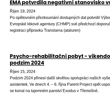
EMA potvrdila negativní stanovisko v
Říjen 19, 2024
Po opětovném přezkoumání dostupných dat potvrdil Výbor
Evropské lékové agentury (CHMP) své předchozí doporu
registraci přípravku Translarna (ataluren)
Psycho-rehabilitační pobyt - víkendo
podzim 2024
Říjen 15, 2024
Podzim 2024 přinesl další skvělou spolupráci našich vyšet
asistentek. Ve dnech 4. – 6. října Parent Project opět uspo
se konal na tajemném panství Exodus v Třemošné.