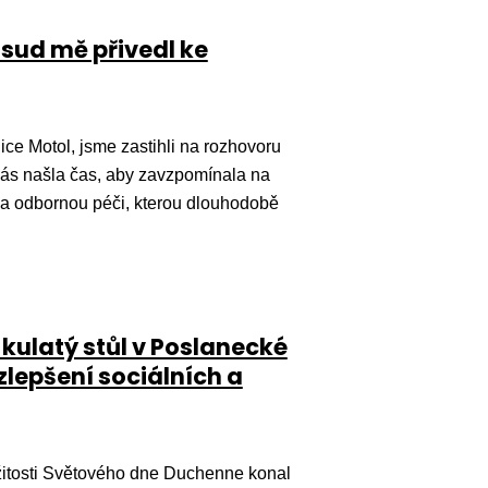
sud mě přivedl ke
ce Motol, jsme zastihli na rozhovoru
na nás našla čas, aby zavzpomínala na
 za odbornou péči, kterou dlouhodobě
kulatý stůl v Poslanecké
lepšení sociálních a
žitosti Světového dne Duchenne konal