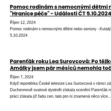
Pomoc rodinám s nemocnými dětmi neb
"Hranice péče" - Události ČT 5.10.202
Říjen 12, 2024
Pomoc rodinám s nemocnými dětmi nebo seniory - Kulatý s
5.10.2024
Parenťák roku Lea Surovcová: Po těž
Amálky jsem pár měsíců nemohla to
Říjen 7, 2024
Když reportérka České televize Lea Surovcová v rámci z
Duchennově svalové dystrofii získala ocenění Parenťák ro
práci získala již řadu cen, tato pro ni znamená něco více