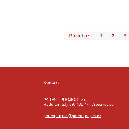
Předchozí
1
2
3
Kontakt
PARENT PROJECT, z.s.
Rudé armády 59, 431 44 Droužkovice
parentproject@parentproject.cz