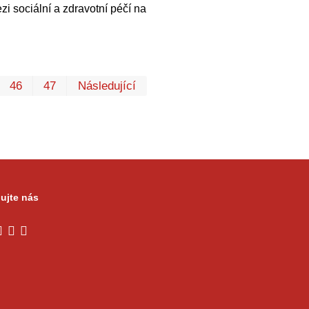
i sociální a zdravotní péčí na
První
Poslední
46
47
Následující
ujte nás