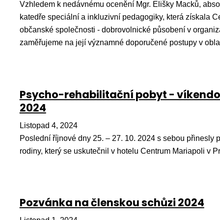
Vzhledem k nedávnému ocenění Mgr. Elišky Macků, absol
katedře speciální a inkluzivní pedagogiky, která získala 
občanské společnosti - dobrovolnické působení v organiza
zaměřujeme na její významné doporučené postupy v oblas
Psycho-rehabilitační pobyt - víkend
2024
Listopad 4, 2024
Poslední říjnové dny 25. – 27. 10. 2024 s sebou přinesly p
rodiny, který se uskutečnil v hotelu Centrum Mariapoli v P
Pozvánka na členskou schůzi 2024