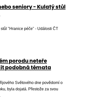
o seniory - Kulatý stůl
4
tůl "Hranice péče" - Události ČT
kém porodu neteře
čit podobná témata
ářijového Světového dne povědomí o
ku, byla dojatá. Přestože za svou
…