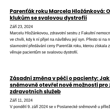
Parenťák roku Marcela Hložánková: O
klukům se svalovou dystrofií
Září 23, 2024
Marcelu Hložánkovou, zdravotní sestru z Fakultní nemocni
ve chvíli, kdy k ní přijel na návštěvu její syn. Přesto si 
slavnostní předávání ceny Parenťák roku, kterou získala
věnuje pacientům se svalovou dystrofií.
Zásadní změna v péči o pacienty: Jak 
sněmovně otevřel nové možnosti pro z
zdravotních služeb
Září 11, 2024
V pondělí 9. září 2024 se v Poslanecké sněmovně u příle