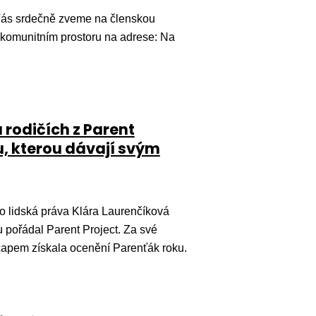
ás srdečně zveme na členskou
V komunitním prostoru na adrese: Na
 rodičích z Parent
u, kterou dávají svým
o lidská práva Klára Laurenčíková
u pořádal Parent Project. Za své
icapem získala ocenění Parenťák roku.