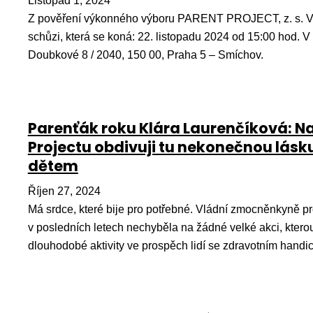
Listopad 1, 2024
Z pověření výkonného výboru PARENT PROJECT, z. s. V
schůzi, která se koná: 22. listopadu 2024 od 15:00 hod. 
Doubkové 8 / 2040, 150 00, Praha 5 – Smíchov.
Parenťák roku Klára Laurenčíková: Na
Projectu obdivuji tu nekonečnou lásk
dětem
Říjen 27, 2024
Má srdce, které bije pro potřebné. Vládní zmocněnkyně pr
v posledních letech nechyběla na žádné velké akci, ktero
dlouhodobé aktivity ve prospěch lidí se zdravotním hand