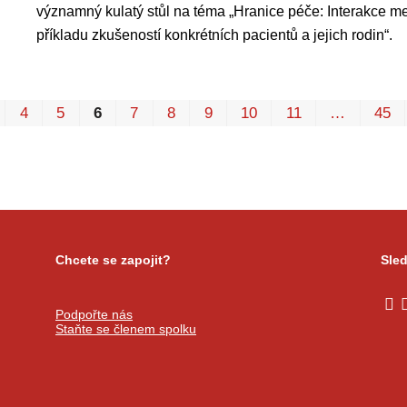
významný kulatý stůl na téma „Hranice péče: Interakce mez
příkladu zkušeností konkrétních pacientů a jejich rodin“.
4
5
6
7
8
9
10
11
…
45
Chcete se zapojit?
Sled
Podpořte nás
Staňte se členem spolku