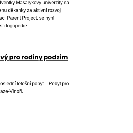
ventky Masarykovy univerzity na
Cenu děkanky za aktivní rozvoj
ci Parent Project, se nyní
ti logopedie.
ový pro rodiny podzim
oslední letošní pobyt – Pobyt pro
raze-Vinoři.