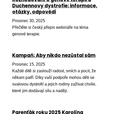
Ko
Duchennovy dystrofie: informace,
otázky, odpovědi
Výz
Prosinec 30, 2025
No
Přečtěte si český přepis webináře na téma
genové terapie.
Re
Aktiv
Kampaň: Aby nikdo nezůstal sám
Ak
Prosinec 15, 2025
Je
Každé dítě si zaslouží radost, smích a pocit, že
Ve
někam patří. Díky vaší podpoře mohou děti se
svalovou dystrofií a jejich rodiny zažívat chvíle,
Sv
sval
které jim dodávají sílu a naději.
Od
kon
Parenťák roku 2025 Karolína