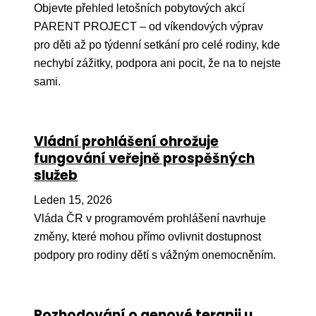
Objevte přehled letošních pobytových akcí
Péče
PARENT PROJECT – od víkendových výprav
pro děti až po týdenní setkání pro celé rodiny, kde
Od
nechybí zážitky, podpora ani pocit, že na to nejste
por
sami.
Pé
kro
So
Vládní prohlášení ohrožuje
por
fungování veřejně prospěšných
služeb
Er
Leden 15, 2026
Ps
péč
Vláda ČR v programovém prohlášení navrhuje
změny, které mohou přímo ovlivnit dostupnost
Re
podpory pro rodiny dětí s vážným onemocněním.
Re
Nu
Rozhodování o genové terapii u