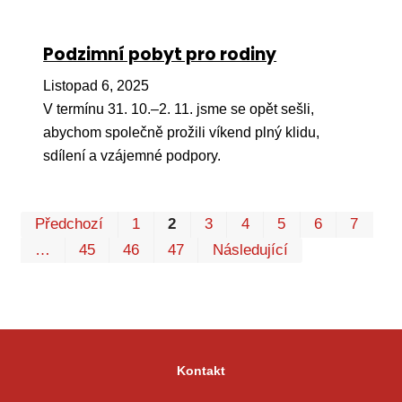
Podzimní pobyt pro rodiny
Listopad 6, 2025
V termínu 31. 10.–2. 11. jsme se opět sešli,
abychom společně prožili víkend plný klidu,
sdílení a vzájemné podpory.
Pr
Předchozí
1
2
3
4
5
6
7
P
…
45
46
47
Následující
Kontakt