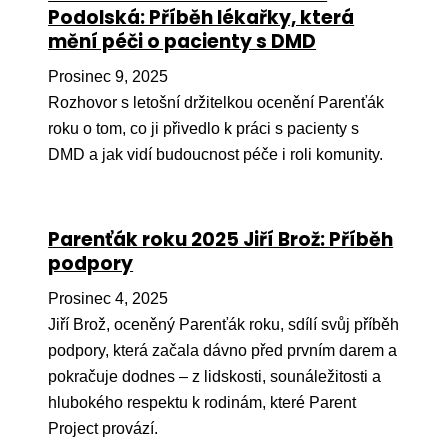
Pr
Podolská: Příběh lékařky, která
mění péči o pacienty s DMD
O ná
Prosinec 9, 2025
Ak
Rozhovor s letošní držitelkou ocenění Parenťák
Po
roku o tom, co ji přivedlo k práci s pacienty s
DMD a jak vidí budoucnost péče i roli komunity.
Mé
Po
dárc
Parenťák roku 2025 Jiří Brož: Příběh
podpory
Do
Prosinec 4, 2025
Ko
Jiří Brož, oceněný Parenťák roku, sdílí svůj příběh
Kont
podpory, která začala dávno před prvním darem a
pokračuje dodnes – z lidskosti, sounáležitosti a
hlubokého respektu k rodinám, které Parent
Project provází.