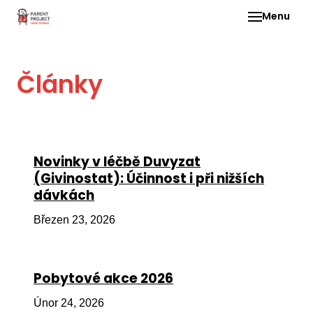
Menu
Pro 
Články
O ne
Pr
dia
In
Novinky v léčbě Duvyzat
DMD
(Givinostat): Účinnost i při nižších
dávkách
Ge
Př
Březen 23, 2026
Li
Ne
Pobytové akce 2026
one
dět
Únor 24, 2026