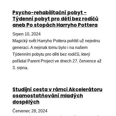
Ko
Psycho-rehabilitační pobyt -
Výz
Týdenní pobyt pro děti bez rodičů
aneb Po stopách Harryho Pottera
No
Srpen 10, 2024
Re
Magický svět Harryho Pottera pohltil už nejednu
generaci. A nejinak tomu bylo i na našem
Aktiv
Týdenním pobytu pro děti bez rodičů, který
Ak
pořádal Parent Project ve dnech 27. července až
Je
3. srpna.
Ve
Sv
Studijní cesta v rámci Akcelerátoru
sval
osamostatňování mladých
dospělých
Od
kon
Červenec 28, 2024