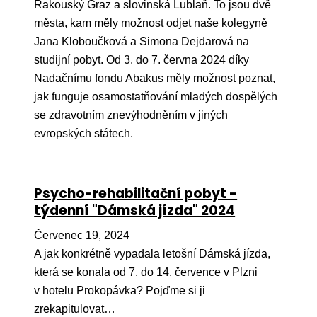
Pr
Rakouský Graz a slovinská Lublaň. To jsou dvě
města, kam měly možnost odjet naše kolegyně
O ná
Jana Kloboučková a Simona Dejdarová na
studijní pobyt. Od 3. do 7. června 2024 díky
Ak
Nadačnímu fondu Abakus měly možnost poznat,
Po
jak funguje osamostatňování mladých dospělých
se zdravotním znevýhodněním v jiných
Mé
evropských státech.
Po
dárc
Do
Psycho-rehabilitační pobyt -
týdenní "Dámská jízda" 2024
Ko
Červenec 19, 2024
Kont
A jak konkrétně vypadala letošní Dámská jízda,
která se konala od 7. do 14. července v Plzni
v hotelu Prokopávka? Pojďme si ji
zrekapitulovat…