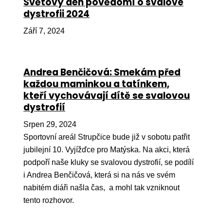
Světový den povědomí o svalové
dystrofii 2024
Péče
Září 7, 2024
Od
por
Pé
Andrea Benčičová: Smekám před
kro
každou maminkou a tatínkem,
So
kteří vychovávají dítě se svalovou
por
dystrofií
Er
Srpen 29, 2024
Sportovní areál Strupčice bude již v sobotu patřit
Ps
jubilejní 10. Vyjížďce pro Matýska. Na akci, která
péč
podpoří naše kluky se svalovou dystrofií, se podílí
Re
i Andrea Benčičová, která si na nás ve svém
Re
nabitém diáři našla čas, a mohl tak vzniknout
tento rozhovor.
Nu