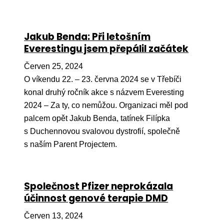
Jakub Benda: Při letošním
Everestingu jsem přepálil začátek
Červen 25, 2024
O víkendu 22. – 23. června 2024 se v Třebíči
konal druhý ročník akce s názvem Everesting
2024 – Za ty, co nemůžou. Organizaci měl pod
palcem opět Jakub Benda, tatínek Filípka
s Duchennovou svalovou dystrofií, společně
s naším Parent Projectem.
Společnost Pfizer neprokázala
účinnost genové terapie DMD
Červen 13, 2024