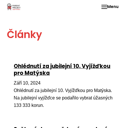
Menu
Pro 
Články
O ne
Pr
dia
In
Ohlédnutí za jubilejní 10. Vyjížďkou
DMD
pro Matýska
Ge
Září 10, 2024
Př
Ohlédnutí za jubilejní 10. Vyjížďkou pro Matýska.
Na jubilejní vyjížďce se podařilo vybrat úžasných
Li
133 333 korun.
Ne
one
dět