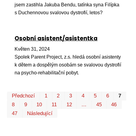
jsem zastihla Jakuba Bendu, tatínka syna Filípka
s Duchennovou svalovou dystrofií, letos?
Osobní asistent/asistentka
Květen 31, 2024
Spolek Parent Project, z.s. hledá osobní asistenty
k dětem a dospělým osobám se svalovou dystrofií
na psycho-rehabilitační pobyt.
Pr
Předchozí
1
2
3
4
5
6
7
P
8
9
10
11
12
…
45
46
47
Následující