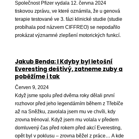
Společnost Pfizer vydala 12. června 2024
tiskovou zprávu, ve které oznámila, že u genová
terapie testované ve 3. fázi klinické studie (studie
probíhala pod názvem CIFFREO) se nepodařilo
prokázat významné zlepšení motorických funkcí.
Jakub Benda: I Kdyby byl letošní
Everesting deštivý, zatneme zuby a
poběžíme i tak
Červen 9, 2024
Když jsme spolu před dvěma roky dělali první
rozhovor před jeho legendárním během z Třebíče
až na Sněžku, zavolala jsem mu ve chvíli, kdy
zrovna trénoval. Když jsem mu volala v předem
domluvený čas před rokem před akcí Everesting,
opět byl v poklusu – zrovna běžel z práce… A kde