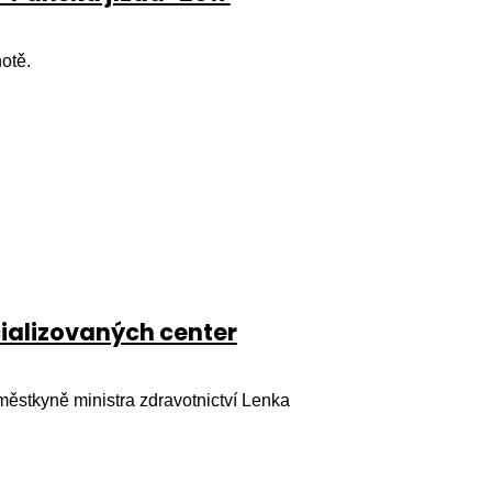
otě.
cializovaných center
městkyně ministra zdravotnictví Lenka