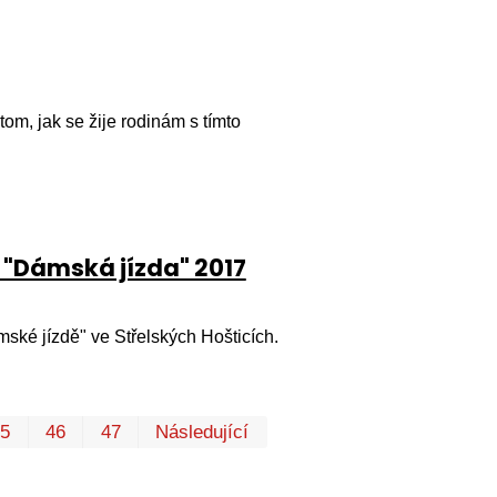
om, jak se žije rodinám s tímto
 "Dámská jízda" 2017
mské jízdě" ve Střelských Hošticích.
První
Poslední
45
46
47
Následující