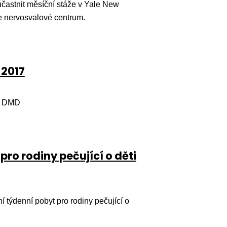
častnit měsíční stáže v Yale New
je nervosvalové centrum.
 2017
 a DMD
pro rodiny pečující o děti
í týdenní pobyt pro rodiny pečující o