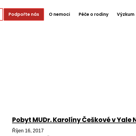
Podpořte nás
O nemoci
Péče o rodiny
Výzkum
Pobyt MUDr. Karolíny Češkové v Yale
Říjen 16, 2017