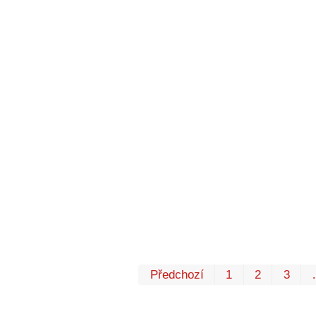
Předchozí
1
2
3