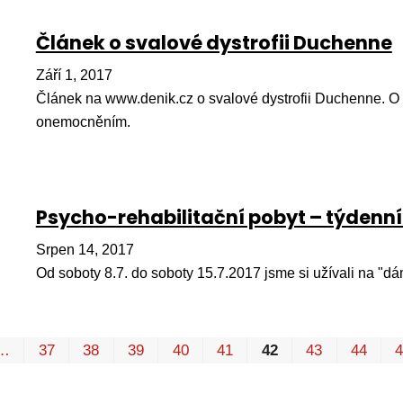
Článek o svalové dystrofii Duchenne
Září 1, 2017
Článek na www.denik.cz o svalové dystrofii Duchenne. O t
onemocněním.
Psycho-rehabilitační pobyt – týdenní
Srpen 14, 2017
Od soboty 8.7. do soboty 15.7.2017 jsme si užívali na "dá
…
37
38
39
40
41
42
43
44