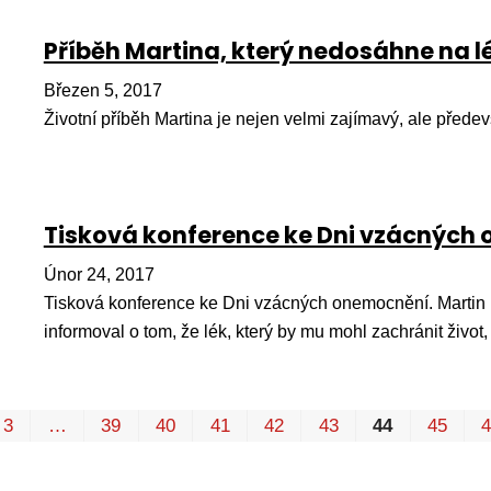
Příběh Martina, který nedosáhne na lé
Březen 5, 2017
Životní příběh Martina je nejen velmi zajímavý, ale předevš
Tisková konference ke Dni vzácných
Únor 24, 2017
Tisková konference ke Dni vzácných onemocnění. Martin K
informoval o tom, že lék, který by mu mohl zachránit život
3
…
39
40
41
42
43
44
45