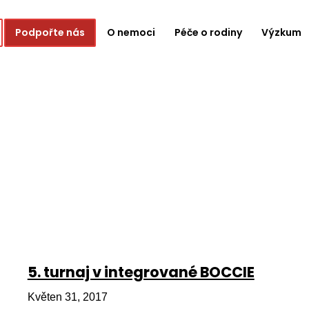
Podpořte nás
O nemoci
Péče o rodiny
Výzkum
5. turnaj v integrované BOCCIE
Květen 31, 2017