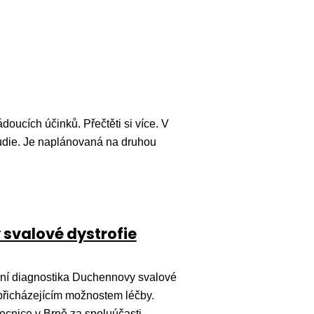
oucích účinků. Přečtěti si více. V
tudie. Je naplánovaná na druhou
svalové dystrofie
rní diagnostika Duchennovy svalové
 přicházejícím možnostem léčby.
ocnice v Brně za spoluúčasti