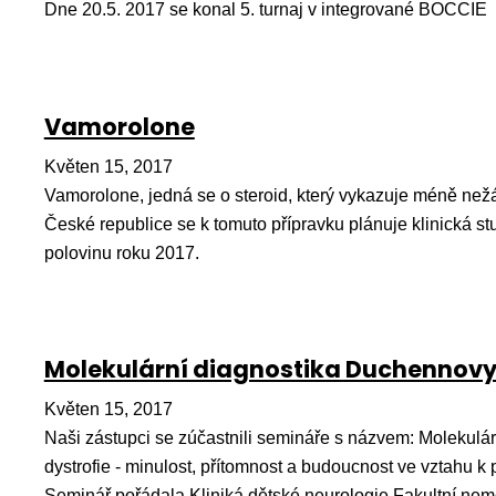
Dne 20.5. 2017 se konal 5. turnaj v integrované BOCCIE
Vamorolone
Květen 15, 2017
Vamorolone, jedná se o steroid, který vykazuje méně nežád
České republice se k tomuto přípravku plánuje klinická s
polovinu roku 2017.
Molekulární diagnostika Duchennovy 
Květen 15, 2017
Naši zástupci se zúčastnili semináře s názvem: Molekulá
dystrofie - minulost, přítomnost a budoucnost ve vztahu k
Seminář pořádala Kliniká dětské neurologie Fakultní nem