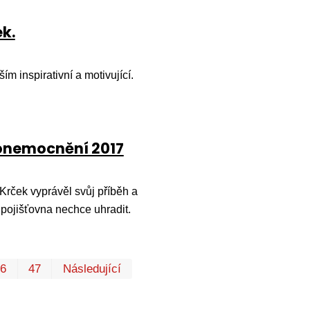
k.
ím inspirativní a motivující.
 onemocnění 2017
rček vyprávěl svůj příběh a
, pojišťovna nechce uhradit.
První
Poslední
46
47
Následující