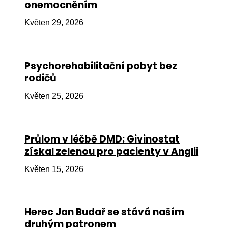
onemocněním
Ko
Květen 29, 2026
Výz
No
Psychorehabilitační pobyt bez
Re
rodičů
Aktiv
Květen 25, 2026
Ak
Je
Průlom v léčbě DMD: Givinostat
získal zelenou pro pacienty v Anglii
Ve
Květen 15, 2026
Sv
sval
Od
Herec Jan Budař se stává naším
kon
druhým patronem