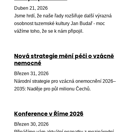
Pr
Duben 21, 2026
O ná
Jsme hrdí, že naše řady rozšiřuje další výrazná
osobnost tuzemské kultury Jan Budař - moc
Ak
vážíme toho, že se k nám připojil.
Po
Mé
Nová strategie mění péči o vzácně
Po
nemocné
dárc
Březen 31, 2026
Do
Národní strategie pro vzácná onemocnění 2026–
Ko
2035: Naděje pro půl milionu Čechů.
Kont
Konference v Říme 2026
Březen 30, 2026
Přinášíme vám aktuální poznatky z mezinárodní