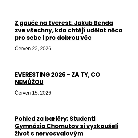
Péče
Od
Z gauče na Everest: Jakub Benda
por
zve všechny, kdo chtějí udělat něco
pro sebe i pro dobrou věc
Pé
kro
Červen 23, 2026
So
por
EVERESTING 2026 - ZA TY, CO
Er
NEMŮŽOU
Ps
Červen 15, 2026
péč
Re
Pohled za bariéry: Studenti
Re
Gymnázia Chomutov si vyzkoušeli
Nu
život s nervosvalovým