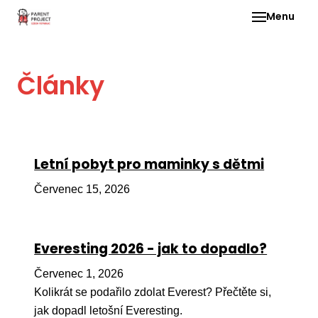
Menu
Pro 
Články
O ne
Pr
dia
In
Letní pobyt pro maminky s dětmi
DMD
Červenec 15, 2026
Ge
Př
Everesting 2026 - jak to dopadlo?
Li
Červenec 1, 2026
Ne
one
Kolikrát se podařilo zdolat Everest? Přečtěte si,
dět
jak dopadl letošní Everesting.