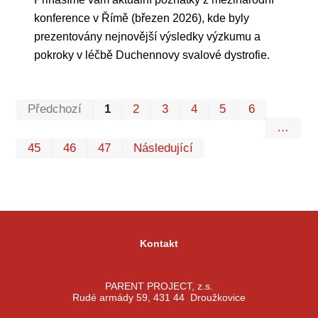
konference v Římě (březen 2026), kde byly
prezentovány nejnovější výsledky výzkumu a
pokroky v léčbě Duchennovy svalové dystrofie.
Prvn
Pos
Předchozí
1
2
3
4
5
6
…
45
46
47
Následující
Kontakt
PARENT PROJECT, z.s.
Rudé armády 59, 431 44 Droužkovice