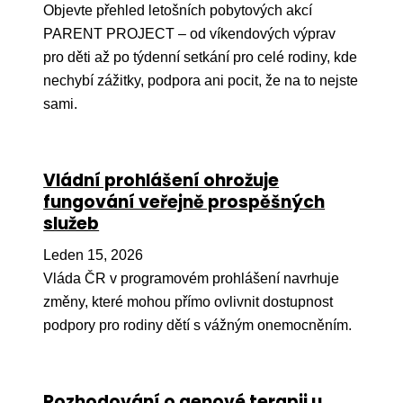
Objevte přehled letošních pobytových akcí
Péče
PARENT PROJECT – od víkendových výprav
pro děti až po týdenní setkání pro celé rodiny, kde
Od
nechybí zážitky, podpora ani pocit, že na to nejste
por
sami.
Pé
kro
So
Vládní prohlášení ohrožuje
por
fungování veřejně prospěšných
služeb
Er
Leden 15, 2026
Ps
péč
Vláda ČR v programovém prohlášení navrhuje
změny, které mohou přímo ovlivnit dostupnost
Re
podpory pro rodiny dětí s vážným onemocněním.
Re
Nu
Rozhodování o genové terapii u