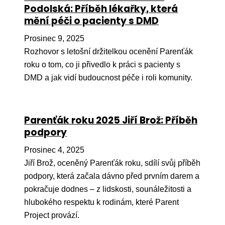
Pr
Podolská: Příběh lékařky, která
mění péči o pacienty s DMD
O ná
Prosinec 9, 2025
Ak
Rozhovor s letošní držitelkou ocenění Parenťák
Po
roku o tom, co ji přivedlo k práci s pacienty s
DMD a jak vidí budoucnost péče i roli komunity.
Mé
Po
dárc
Parenťák roku 2025 Jiří Brož: Příběh
podpory
Do
Prosinec 4, 2025
Ko
Jiří Brož, oceněný Parenťák roku, sdílí svůj příběh
Kont
podpory, která začala dávno před prvním darem a
pokračuje dodnes – z lidskosti, sounáležitosti a
hlubokého respektu k rodinám, které Parent
Project provází.