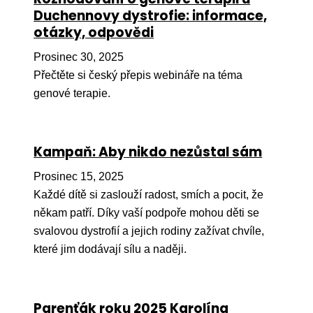
Ko
Duchennovy dystrofie: informace,
otázky, odpovědi
Výz
Prosinec 30, 2025
No
Přečtěte si český přepis webináře na téma
genové terapie.
Re
Aktiv
Kampaň: Aby nikdo nezůstal sám
Ak
Prosinec 15, 2025
Je
Každé dítě si zaslouží radost, smích a pocit, že
Ve
někam patří. Díky vaší podpoře mohou děti se
svalovou dystrofií a jejich rodiny zažívat chvíle,
Sv
sval
které jim dodávají sílu a naději.
Od
kon
Parenťák roku 2025 Karolína