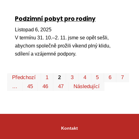
Podzimní pobyt pro rodiny
Listopad 6, 2025
V termínu 31. 10.–2. 11. jsme se opět sešli,
abychom společně prožili víkend plný klidu,
sdílení a vzájemné podpory.
Pr
Předchozí
1
2
3
4
5
6
7
P
…
45
46
47
Následující
Kontakt