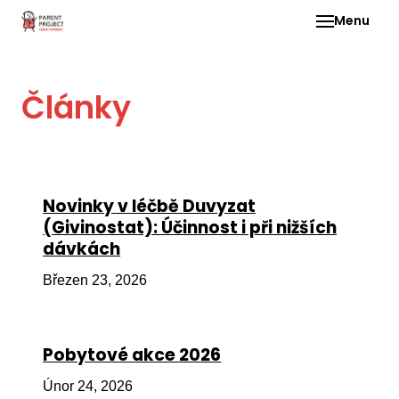
Menu
Pro 
Články
O ne
Pr
dia
In
Novinky v léčbě Duvyzat
DMD
(Givinostat): Účinnost i při nižších
dávkách
Ge
Př
Březen 23, 2026
Li
Ne
Pobytové akce 2026
one
dět
Únor 24, 2026