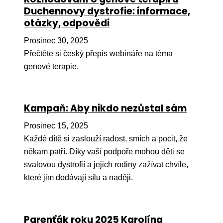
Ko
Duchennovy dystrofie: informace,
otázky, odpovědi
Výz
Prosinec 30, 2025
No
Přečtěte si český přepis webináře na téma
genové terapie.
Re
Aktiv
Kampaň: Aby nikdo nezůstal sám
Ak
Prosinec 15, 2025
Je
Každé dítě si zaslouží radost, smích a pocit, že
Ve
někam patří. Díky vaší podpoře mohou děti se
svalovou dystrofií a jejich rodiny zažívat chvíle,
Sv
sval
které jim dodávají sílu a naději.
Od
kon
Parenťák roku 2025 Karolína