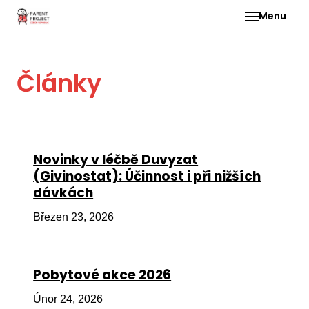
Menu
Pro 
Články
O ne
Pr
dia
In
Novinky v léčbě Duvyzat
DMD
(Givinostat): Účinnost i při nižších
dávkách
Ge
Př
Březen 23, 2026
Li
Ne
Pobytové akce 2026
one
dět
Únor 24, 2026