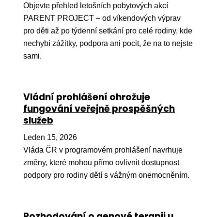
Objevte přehled letošních pobytových akcí
Péče
PARENT PROJECT – od víkendových výprav
pro děti až po týdenní setkání pro celé rodiny, kde
Od
nechybí zážitky, podpora ani pocit, že na to nejste
por
sami.
Pé
kro
So
Vládní prohlášení ohrožuje
por
fungování veřejně prospěšných
služeb
Er
Leden 15, 2026
Ps
péč
Vláda ČR v programovém prohlášení navrhuje
změny, které mohou přímo ovlivnit dostupnost
Re
podpory pro rodiny dětí s vážným onemocněním.
Re
Nu
Rozhodování o genové terapii u