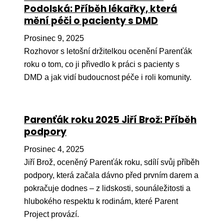
Pr
Podolská: Příběh lékařky, která
mění péči o pacienty s DMD
O ná
Prosinec 9, 2025
Ak
Rozhovor s letošní držitelkou ocenění Parenťák
Po
roku o tom, co ji přivedlo k práci s pacienty s
DMD a jak vidí budoucnost péče i roli komunity.
Mé
Po
dárc
Parenťák roku 2025 Jiří Brož: Příběh
podpory
Do
Prosinec 4, 2025
Ko
Jiří Brož, oceněný Parenťák roku, sdílí svůj příběh
Kont
podpory, která začala dávno před prvním darem a
pokračuje dodnes – z lidskosti, sounáležitosti a
hlubokého respektu k rodinám, které Parent
Project provází.