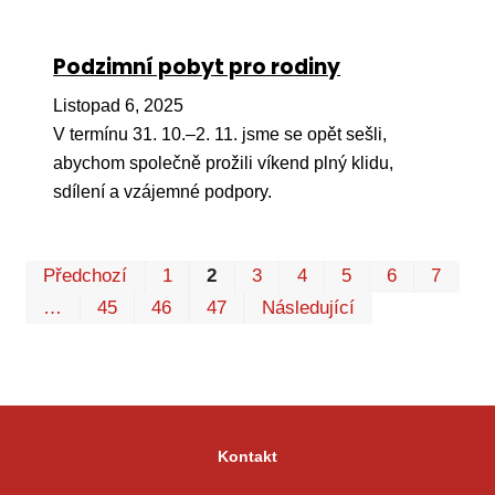
Podzimní pobyt pro rodiny
Listopad 6, 2025
V termínu 31. 10.–2. 11. jsme se opět sešli,
abychom společně prožili víkend plný klidu,
sdílení a vzájemné podpory.
Pr
Předchozí
1
2
3
4
5
6
7
P
…
45
46
47
Následující
Kontakt