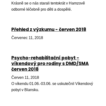
Krásně se o nás starali tentokrát v Hamzově
Péče
odborné léčebně pro děti a dospělé.
Od
por
Přehled z výzkumu - červen 2018
Pé
kro
Červenec 11, 2018
So
por
Psycho-rehabilitační pobyt -
Er
víkendový pro rodiny s DMD/SMA
červen 2018
Ps
péč
Červen 11, 2018
Re
O víkendu 01.06.-03.06. se uskutečnil Víkendový
pobyt v Blansku.
Re
Nu