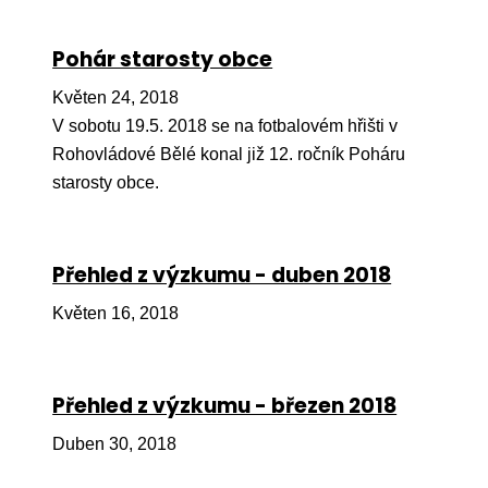
Pr
Pohár starosty obce
O ná
Ak
Květen 24, 2018
V sobotu 19.5. 2018 se na fotbalovém hřišti v
Po
Rohovládové Bělé konal již 12. ročník Poháru
Mé
starosty obce.
Po
dárc
Přehled z výzkumu - duben 2018
Do
Květen 16, 2018
Ko
Kont
Přehled z výzkumu - březen 2018
Duben 30, 2018