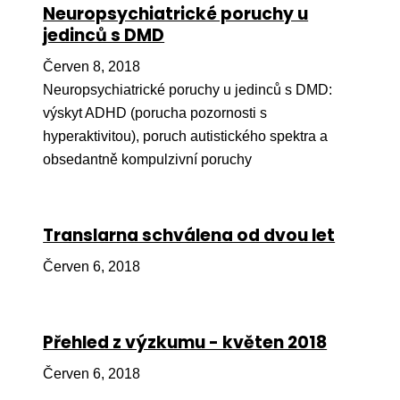
Neuropsychiatrické poruchy u
Ko
jedinců s DMD
Výz
Červen 8, 2018
No
Neuropsychiatrické poruchy u jedinců s DMD:
výskyt ADHD (porucha pozornosti s
Re
hyperaktivitou), poruch autistického spektra a
obsedantně kompulzivní poruchy
Aktiv
Ak
Je
Translarna schválena od dvou let
Ve
Červen 6, 2018
Sv
sval
Přehled z výzkumu - květen 2018
Od
kon
Červen 6, 2018