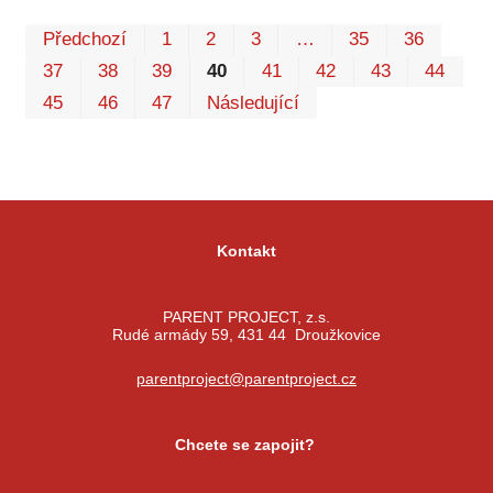
Prv
P
Předchozí
1
2
3
…
35
36
37
38
39
40
41
42
43
44
45
46
47
Následující
Kontakt
PARENT PROJECT, z.s.
Rudé armády 59, 431 44 Droužkovice
parentproject@parentproject.cz
Chcete se zapojit?