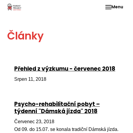
Menu
Pro 
Články
O ne
Pr
dia
In
Přehled z výzkumu - červenec 2018
DMD
Srpen 11, 2018
Ge
Př
Psycho-rehabilitační pobyt –
Li
týdenní "Dámská jízda" 2018
Ne
Červenec 23, 2018
one
dět
Od 09. do 15.07. se konala tradiční Dámská jízda.