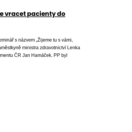
le vracet pacienty do
minář s názvem „Žijeme tu s vámi,
městkyně ministra zdravotnictví Lenka
amentu ČR Jan Hamáček. PP byl