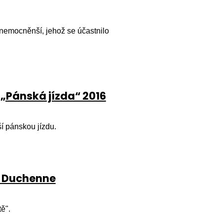
nemocněnší, jehož se účastnilo
 „Pánská jízda“ 2016
ší pánskou jízdu.
en Duchenne
ě".