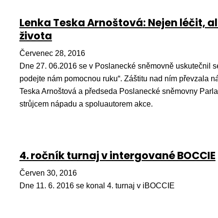
Lenka Teska Arnoštová: Nejen léčit, a
života
Červenec 28, 2016
Dne 27. 06.2016 se v Poslanecké sněmovně uskutečnil se
podejte nám pomocnou ruku“. Záštitu nad ním převzala ná
Teska Arnoštová a předseda Poslanecké sněmovny Parl
strůjcem nápadu a spoluautorem akce.
4. ročník turnaj v intergované BOCCIE
Červen 30, 2016
Dne 11. 6. 2016 se konal 4. turnaj v iBOCCIE