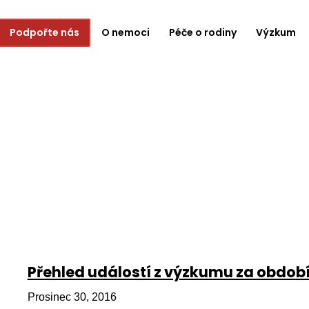
Podpořte nás
O nemoci
Péče o rodiny
Výzkum
Přehled událostí z výzkumu za období 
Prosinec 30, 2016