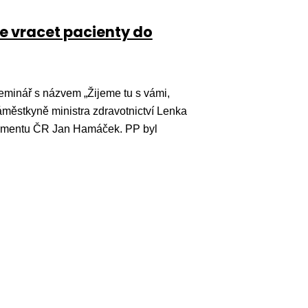
le vracet pacienty do
minář s názvem „Žijeme tu s vámi,
městkyně ministra zdravotnictví Lenka
amentu ČR Jan Hamáček. PP byl