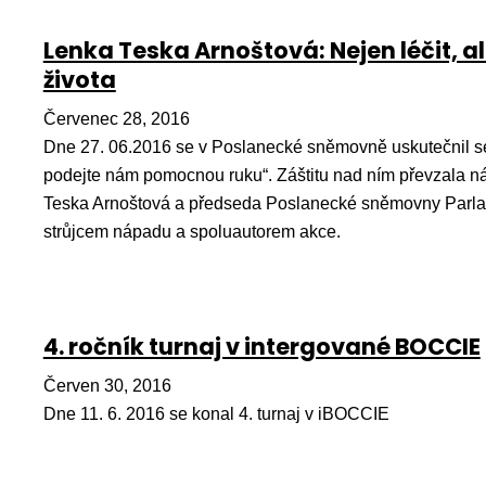
Lenka Teska Arnoštová: Nejen léčit, a
života
Červenec 28, 2016
Dne 27. 06.2016 se v Poslanecké sněmovně uskutečnil se
podejte nám pomocnou ruku“. Záštitu nad ním převzala ná
Teska Arnoštová a předseda Poslanecké sněmovny Parl
strůjcem nápadu a spoluautorem akce.
4. ročník turnaj v intergované BOCCIE
Červen 30, 2016
Dne 11. 6. 2016 se konal 4. turnaj v iBOCCIE