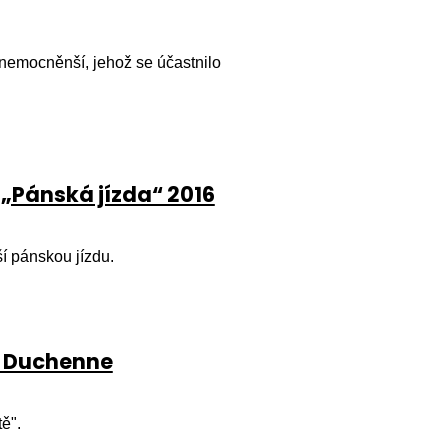
nemocněnší, jehož se účastnilo
 „Pánská jízda“ 2016
ší pánskou jízdu.
en Duchenne
ě".