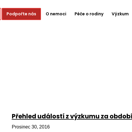
Podpořte nás
O nemoci
Péče o rodiny
Výzkum
Přehled událostí z výzkumu za období 
Prosinec 30, 2016