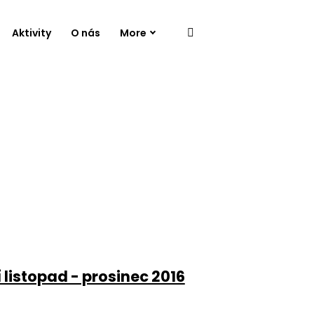
Aktivity
O nás
More
listopad - prosinec 2016