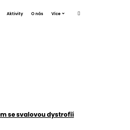
Aktivity
O nás
Více
 se svalovou dystrofií