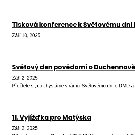
Tisková konference k Světovému dni
Září 10, 2025
Světový den povědomí o Duchennově 
Září 2, 2025
Přečtěte si, co chystáme v rámci Světovému dni o DMD a n
11. Vyjížďka pro Matýska
Září 2, 2025