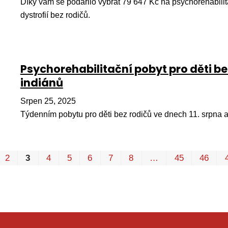
Díky vám se podařilo vybrat 79 647 Kč na psychorehabilit
dystrofií bez rodičů.
Psychorehabilitační pobyt pro děti bez
indiánů
Srpen 25, 2025
Týdenním pobytu pro děti bez rodičů ve dnech 11. srpna a
2
3
4
5
6
7
8
…
45
46