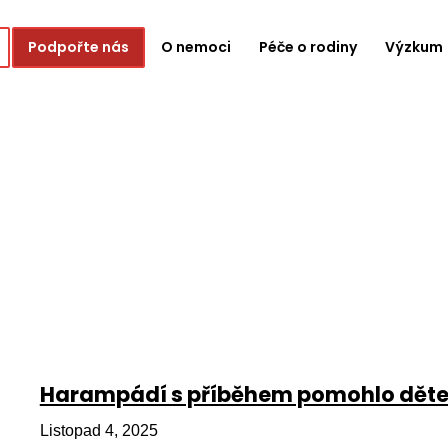
Podpořte nás
O nemoci
Péče o rodiny
Výzkum
Harampádí s příběhem pomohlo dětem
Listopad 4, 2025