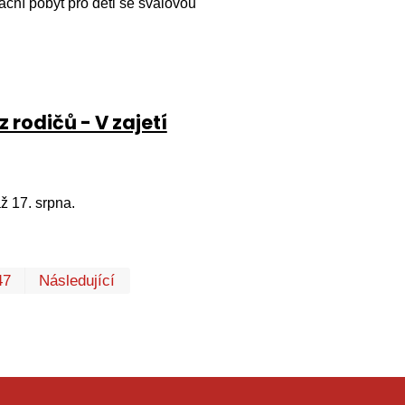
ační pobyt pro děti se svalovou
 rodičů - V zajetí
ž 17. srpna.
První
Poslední
47
Následující