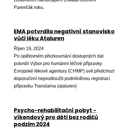
Pr
Parenťák roku.
O ná
Ak
EMA potvrdila negativní stanovisko
Po
vůči léku Ataluren
Mé
Říjen 19, 2024
Po opětovném přezkoumání dostupných dat
Po
potvrdil Výbor pro humánní léčivé přípravky
dárc
Evropské lékové agentury (CHMP) své předchozí
Do
doporučení neprodloužit podmíněnou registraci
přípravku Translarna (ataluren)
Ko
Kont
Psycho-rehabilitační pobyt -
víkendový pro děti bez rodičů
podzim 2024