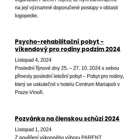
na její významné doporučené postupy v oblasti
Péče
logopedie.
Od
por
Pé
Psycho-rehabilitační pobyt -
kro
víkendový pro rodiny podzim 2024
So
Listopad 4, 2024
por
Poslední říjnové dny 25. – 27. 10. 2024 s sebou
přinesly poslední letošní pobyt – Pobyt pro rodiny,
Er
který se uskutečnil v hotelu Centrum Mariapoli v
Ps
Praze-Vinoři.
péč
Re
Pozvánka na členskou schůzi 2024
Re
Listopad 1, 2024
Nu
Z pověření výkonného výboru PARENT