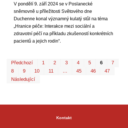
V pondělí 9. září 2024 se v Poslanecké
sněmovně u příležitosti Světového dne
Duchenne konal významný kulatý stůl na téma
„Hranice péče: Interakce mezi sociální a
zdravotní péčí na příkladu zkušeností konkrétních
pacientů a jejich rodin“.
Pr
Předchozí
1
2
3
4
5
6
7
P
8
9
10
11
…
45
46
47
Následující
Kontakt