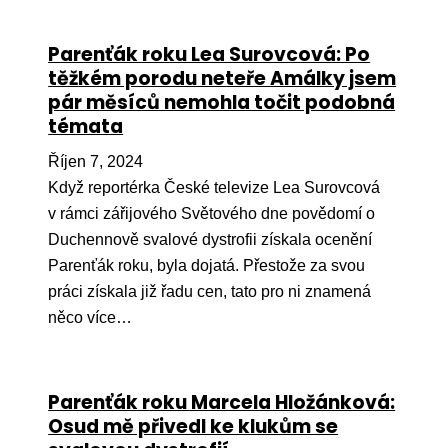
Parenťák roku Lea Surovcová: Po
těžkém porodu neteře Amálky jsem
pár měsíců nemohla točit podobná
témata
Říjen 7, 2024
Když reportérka České televize Lea Surovcová
v rámci zářijového Světového dne povědomí o
Duchennově svalové dystrofii získala ocenění
Parenťák roku, byla dojatá. Přestože za svou
práci získala již řadu cen, tato pro ni znamená
něco více…
Parenťák roku Marcela Hložánková:
Osud mě přivedl ke klukům se