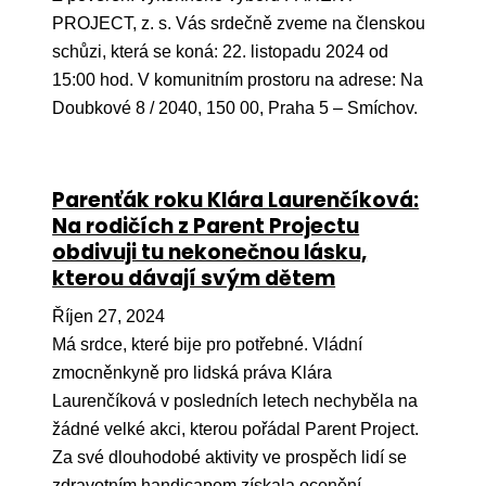
Ko
PROJECT, z. s. Vás srdečně zveme na členskou
schůzi, která se koná: 22. listopadu 2024 od
Výz
15:00 hod. V komunitním prostoru na adrese: Na
No
Doubkové 8 / 2040, 150 00, Praha 5 – Smíchov.
Re
Parenťák roku Klára Laurenčíková:
Aktiv
Na rodičích z Parent Projectu
Ak
obdivuji tu nekonečnou lásku,
kterou dávají svým dětem
Je
Říjen 27, 2024
Ve
Má srdce, které bije pro potřebné. Vládní
Sv
zmocněnkyně pro lidská práva Klára
sval
Laurenčíková v posledních letech nechyběla na
Od
žádné velké akci, kterou pořádal Parent Project.
kon
Za své dlouhodobé aktivity ve prospěch lidí se
zdravotním handicapem získala ocenění