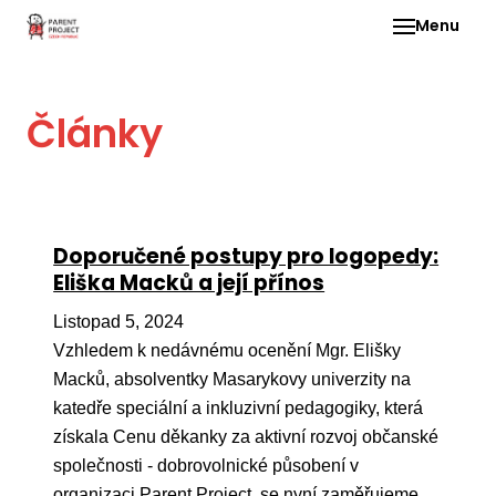
Menu
Pro 
Články
O ne
Pr
dia
In
Doporučené postupy pro logopedy:
DMD
Eliška Macků a její přínos
Ge
Listopad 5, 2024
Př
Vzhledem k nedávnému ocenění Mgr. Elišky
Macků, absolventky Masarykovy univerzity na
Li
katedře speciální a inkluzivní pedagogiky, která
Ne
získala Cenu děkanky za aktivní rozvoj občanské
one
společnosti - dobrovolnické působení v
dět
organizaci Parent Project, se nyní zaměřujeme