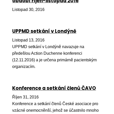
období říjen-listopad 2016
Péče
Listopad 30, 2016
Od
por
UPPMD setkání v Londýně
Pé
kro
Listopad 13, 2016
UPPMD setkání v Londýně navazuje na
So
předešlou Action Duchenne konferenci
por
(12.11.2016) a je určena primárně pacientským
Er
organizacím.
Ps
péč
Konference a setkání členů ČAVO
Re
Říjen 31, 2016
Re
Konference a setkání členů České asociace pro
Nu
vzácné onemocněnší, jehož se účastnilo mnoho