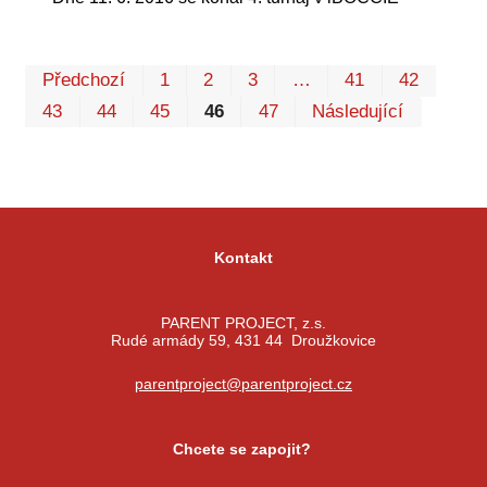
Prv
P
Předchozí
1
2
3
…
41
42
43
44
45
46
47
Následující
Kontakt
PARENT PROJECT, z.s.
Rudé armády 59, 431 44 Droužkovice
parentproject@parentproject.cz
Chcete se zapojit?