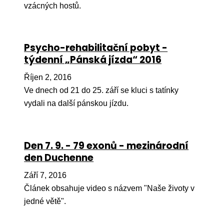
vzácných hostů.
Ko
Výz
Psycho-rehabilitační pobyt -
No
týdenní „Pánská jízda“ 2016
Re
Říjen 2, 2016
Ve dnech od 21 do 25. září se kluci s tatínky
Aktiv
vydali na další pánskou jízdu.
Ak
Je
Den 7. 9. - 79 exonů - mezinárodní
Ve
den Duchenne
Sv
Září 7, 2016
sval
Článek obsahuje video s názvem "Naše životy v
Od
jedné větě".
kon