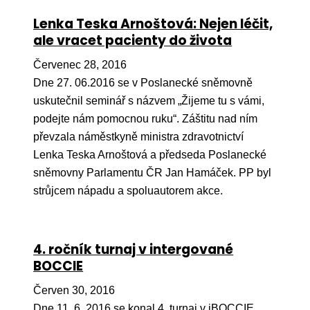
Lenka Teska Arnoštová: Nejen léčit,
ale vracet pacienty do života
Červenec 28, 2016
Dne 27. 06.2016 se v Poslanecké sněmovně
uskutečnil seminář s názvem „Žijeme tu s vámi,
podejte nám pomocnou ruku“. Záštitu nad ním
převzala náměstkyně ministra zdravotnictví
Lenka Teska Arnoštová a předseda Poslanecké
sněmovny Parlamentu ČR Jan Hamáček. PP byl
strůjcem nápadu a spoluautorem akce.
4. ročník turnaj v intergované
BOCCIE
Červen 30, 2016
Dne 11. 6. 2016 se konal 4. turnaj v iBOCCIE