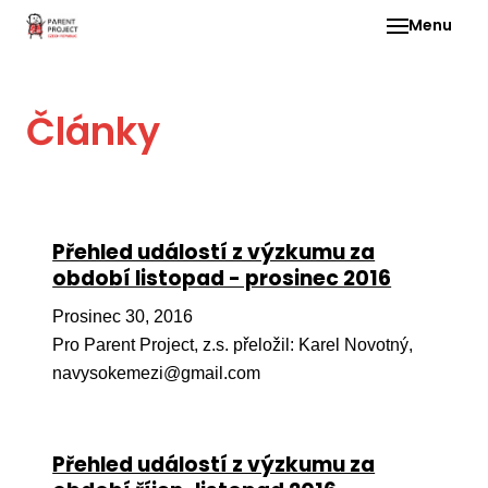
Menu
Pro 
Články
O ne
Pr
dia
In
Přehled událostí z výzkumu za
DMD
období listopad - prosinec 2016
Ge
Prosinec 30, 2016
Př
Pro Parent Project, z.s. přeložil: Karel Novotný,
navysokemezi@gmail.com
Li
Ne
one
Přehled událostí z výzkumu za
dět