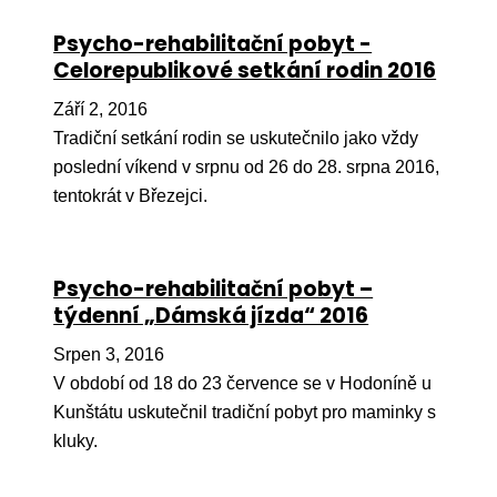
Pr
Psycho-rehabilitační pobyt -
O ná
Celorepublikové setkání rodin 2016
Ak
Září 2, 2016
Tradiční setkání rodin se uskutečnilo jako vždy
Po
poslední víkend v srpnu od 26 do 28. srpna 2016,
Mé
tentokrát v Březejci.
Po
dárc
Psycho-rehabilitační pobyt –
Do
týdenní „Dámská jízda“ 2016
Ko
Srpen 3, 2016
V období od 18 do 23 července se v Hodoníně u
Kont
Kunštátu uskutečnil tradiční pobyt pro maminky s
kluky.