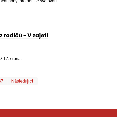
ační pobyt pro děti se svalovou
 rodičů - V zajetí
ž 17. srpna.
První
Poslední
47
Následující