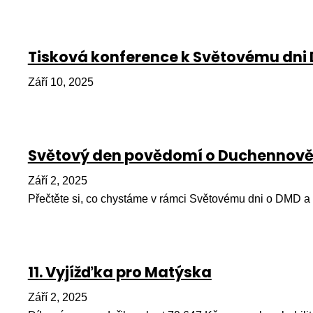
Tisková konference k Světovému dni
Září 10, 2025
Světový den povědomí o Duchennově 
Září 2, 2025
Přečtěte si, co chystáme v rámci Světovému dni o DMD a n
11. Vyjížďka pro Matýska
Září 2, 2025