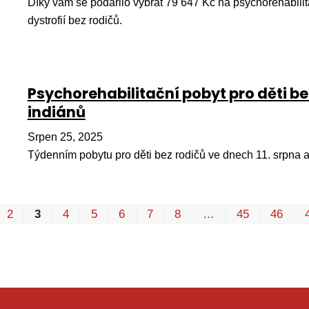
Díky vám se podařilo vybrat 79 647 Kč na psychorehabilit
dystrofií bez rodičů.
Psychorehabilitační pobyt pro děti bez
indiánů
Srpen 25, 2025
Týdenním pobytu pro děti bez rodičů ve dnech 11. srpna a
2
3
4
5
6
7
8
…
45
46