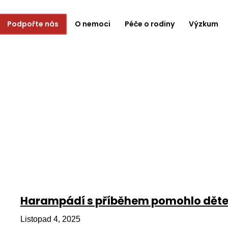
Podpořte nás
O nemoci
Péče o rodiny
Výzkum
Harampádí s příběhem pomohlo dětem
Listopad 4, 2025