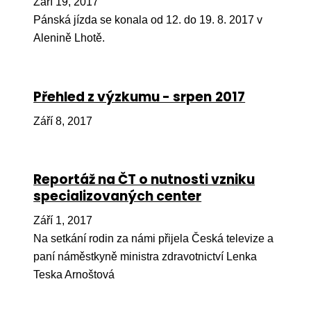
Září 19, 2017
Pr
Pánská jízda se konala od 12. do 19. 8. 2017 v
O ná
Alenině Lhotě.
Ak
Po
Přehled z výzkumu - srpen 2017
Mé
Září 8, 2017
Po
dárc
Reportáž na ČT o nutnosti vzniku
Do
specializovaných center
Ko
Září 1, 2017
Na setkání rodin za námi přijela Česká televize a
Kont
paní náměstkyně ministra zdravotnictví Lenka
Teska Arnoštová