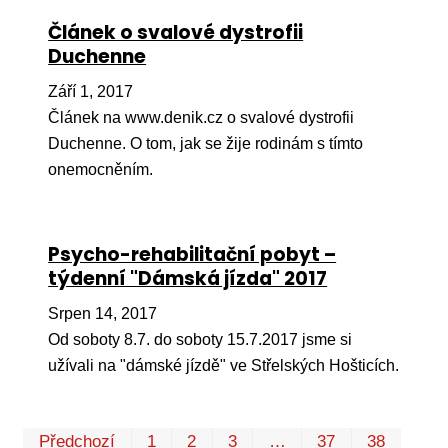
Článek o svalové dystrofii
Duchenne
Září 1, 2017
Článek na www.denik.cz o svalové dystrofii
Duchenne. O tom, jak se žije rodinám s tímto
onemocněním.
Psycho-rehabilitační pobyt –
týdenní "Dámská jízda" 2017
Srpen 14, 2017
Od soboty 8.7. do soboty 15.7.2017 jsme si
užívali na "dámské jízdě" ve Střelských Hošticích.
Prv
P
Předchozí
1
2
3
…
37
38