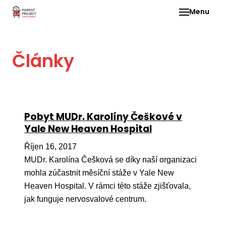
Menu
Pro 
Články
O ne
Pr
dia
In
Pobyt MUDr. Karolíny Češkové v
DMD
Yale New Heaven Hospital
Ge
Říjen 16, 2017
Př
MUDr. Karolína Češková se díky naší organizaci
mohla zúčastnit měsíční stáže v Yale New
Li
Heaven Hospital. V rámci této stáže zjišťovala,
Ne
jak funguje nervosvalové centrum.
one
dět