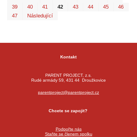
39
40
41
42
43
44
45
46
47
Následující
Kontakt
PARENT PROJECT, z.s.
Rudé armády 59, 431 44 Droužkovice
parentproject@parentproject.cz
Chcete se zapojit?
Podpořte nás
Staňte se členem spolku