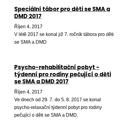
Speciální tábor pro děti se SMA a
Péče
DMD 2017
Od
Říjen 4, 2017
por
V létě 2017 se konal již 7. ročník tábora pro děti
Pé
se SMA a DMD
kro
So
por
Psycho-rehabilitační pobyt -
týdenní pro rodiny pečující o děti
Er
se SMA a DMD 2017
Ps
péč
Říjen 4, 2017
Ve dnech od 29. 7. do 5. 8. 2017 se konal
Re
psycho-relaxační týdenní pobyt pro rodiny
Re
pečující o děti se SMA a DMD.
Nu