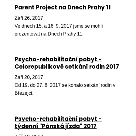
Ko
Parent Project na Dnech Prahy 11
Září 26, 2017
Výz
Ve dnech 15. a 16. 9. 2017 jsme se mohli
No
prezentovat na Dnech Prahy 11.
Re
Aktiv
Psycho-rehabilitační pobyt -
Celorepublikové setkání rodin 2017
Ak
Září 20, 2017
Je
Od 19. do 27. 8. 2017 se konalo setkání rodin v
Ve
Březejci.
Sv
sval
Psycho-rehabilitační pobyt -
Od
týdenní "Pánská jízda" 2017
kon