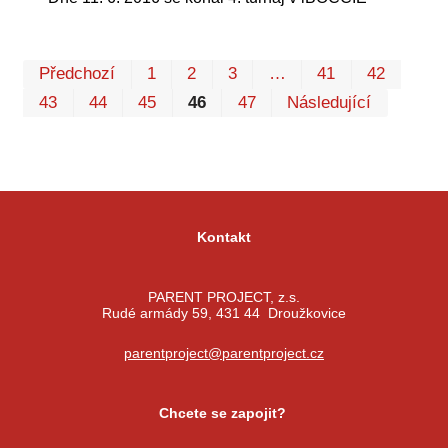
Prv
P
Předchozí
1
2
3
…
41
42
43
44
45
46
47
Následující
Kontakt
PARENT PROJECT, z.s.
Rudé armády 59, 431 44 Droužkovice
parentproject@parentproject.cz
Chcete se zapojit?