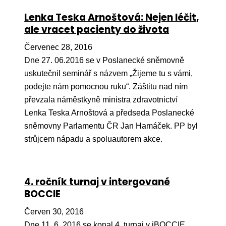
Lenka Teska Arnoštová: Nejen léčit,
ale vracet pacienty do života
Červenec 28, 2016
Dne 27. 06.2016 se v Poslanecké sněmovně
uskutečnil seminář s názvem „Žijeme tu s vámi,
podejte nám pomocnou ruku“. Záštitu nad ním
převzala náměstkyně ministra zdravotnictví
Lenka Teska Arnoštová a předseda Poslanecké
sněmovny Parlamentu ČR Jan Hamáček. PP byl
strůjcem nápadu a spoluautorem akce.
4. ročník turnaj v intergované
BOCCIE
Červen 30, 2016
Dne 11. 6. 2016 se konal 4. turnaj v iBOCCIE