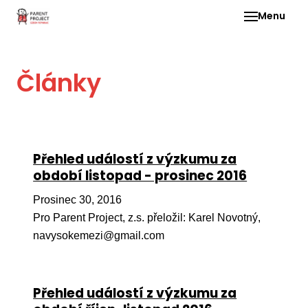
Menu
Pro 
Články
O ne
Pr
dia
In
Přehled událostí z výzkumu za
DMD
období listopad - prosinec 2016
Ge
Prosinec 30, 2016
Př
Pro Parent Project, z.s. přeložil: Karel Novotný,
navysokemezi@gmail.com
Li
Ne
one
Přehled událostí z výzkumu za
dět