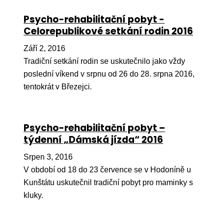
Pr
Psycho-rehabilitační pobyt -
O ná
Celorepublikové setkání rodin 2016
Ak
Září 2, 2016
Tradiční setkání rodin se uskutečnilo jako vždy
Po
poslední víkend v srpnu od 26 do 28. srpna 2016,
Mé
tentokrát v Březejci.
Po
dárc
Psycho-rehabilitační pobyt –
Do
týdenní „Dámská jízda“ 2016
Ko
Srpen 3, 2016
V období od 18 do 23 července se v Hodoníně u
Kont
Kunštátu uskutečnil tradiční pobyt pro maminky s
kluky.