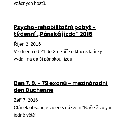
vzácných hostů.
Ko
Výz
Psycho-rehabilitační pobyt -
No
týdenní „Pánská jízda“ 2016
Re
Říjen 2, 2016
Ve dnech od 21 do 25. září se kluci s tatínky
Aktiv
vydali na další pánskou jízdu.
Ak
Je
Den 7. 9. - 79 exonů - mezinárodní
Ve
den Duchenne
Sv
Září 7, 2016
sval
Článek obsahuje video s názvem "Naše životy v
Od
jedné větě".
kon