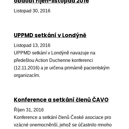
období říjen-listopad 2016
Péče
Listopad 30, 2016
Od
por
UPPMD setkání v Londýně
Pé
kro
Listopad 13, 2016
UPPMD setkání v Londýně navazuje na
So
předešlou Action Duchenne konferenci
por
(12.11.2016) a je určena primárně pacientským
Er
organizacím.
Ps
péč
Konference a setkání členů ČAVO
Re
Říjen 31, 2016
Re
Konference a setkání členů České asociace pro
Nu
vzácné onemocněnší, jehož se účastnilo mnoho