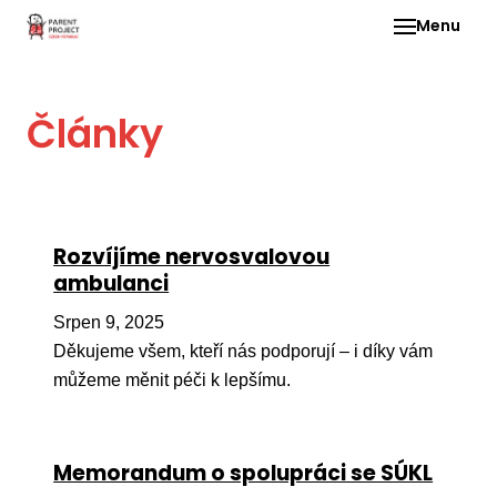
Menu
Pro 
Články
O ne
Pr
dia
In
Rozvíjíme nervosvalovou
DMD
ambulanci
Ge
Srpen 9, 2025
Př
Děkujeme všem, kteří nás podporují – i díky vám
můžeme měnit péči k lepšímu.
Li
Ne
one
Memorandum o spolupráci se SÚKL
dět