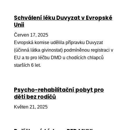
Ko
Schválení léku Duvyzat v Evropské
Výz
Unii
No
Červen 17, 2025
Re
Evropská komise udělila přípravku Duvyzat
(účinná látka givinostat) podmíněnou registraci v
Aktiv
EU a to pro léčbu DMD u chodících chlapců
Ak
starších 6 let.
Je
Ve
Psycho-rehabilitační pobyt pro
děti bez rodičů
Sv
sval
Květen 21, 2025
Od
kon