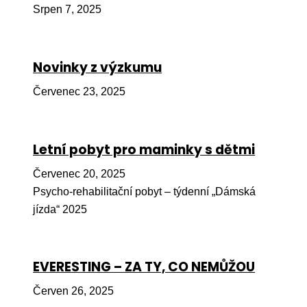
Srpen 7, 2025
Péče
Od
por
Novinky z výzkumu
Pé
Červenec 23, 2025
kro
So
por
Letní pobyt pro maminky s dětmi
Er
Červenec 20, 2025
Psycho-rehabilitační pobyt – týdenní „Dámská
Ps
jízda“ 2025
péč
Re
EVERESTING – ZA TY, CO NEMŮŽOU
Re
Nu
Červen 26, 2025