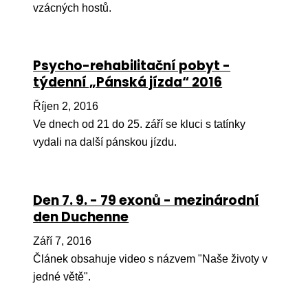
vzácných hostů.
Ko
Výz
Psycho-rehabilitační pobyt -
No
týdenní „Pánská jízda“ 2016
Re
Říjen 2, 2016
Ve dnech od 21 do 25. září se kluci s tatínky
Aktiv
vydali na další pánskou jízdu.
Ak
Je
Den 7. 9. - 79 exonů - mezinárodní
Ve
den Duchenne
Sv
Září 7, 2016
sval
Článek obsahuje video s názvem "Naše životy v
Od
jedné větě".
kon