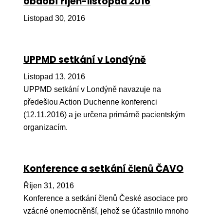
období říjen-listopad 2016
Péče
Listopad 30, 2016
Od
por
UPPMD setkání v Londýně
Pé
kro
Listopad 13, 2016
UPPMD setkání v Londýně navazuje na
So
předešlou Action Duchenne konferenci
por
(12.11.2016) a je určena primárně pacientským
Er
organizacím.
Ps
péč
Konference a setkání členů ČAVO
Re
Říjen 31, 2016
Re
Konference a setkání členů České asociace pro
Nu
vzácné onemocněnší, jehož se účastnilo mnoho