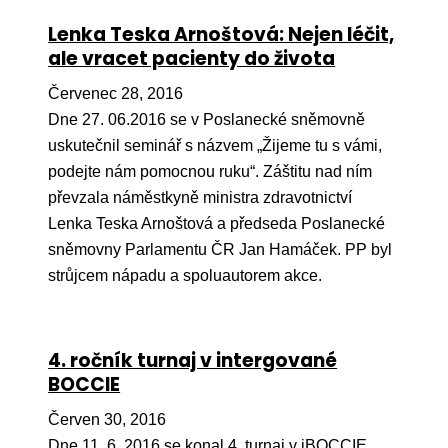
Lenka Teska Arnoštová: Nejen léčit,
ale vracet pacienty do života
Červenec 28, 2016
Dne 27. 06.2016 se v Poslanecké sněmovně
uskutečnil seminář s názvem „Žijeme tu s vámi,
podejte nám pomocnou ruku“. Záštitu nad ním
převzala náměstkyně ministra zdravotnictví
Lenka Teska Arnoštová a předseda Poslanecké
sněmovny Parlamentu ČR Jan Hamáček. PP byl
strůjcem nápadu a spoluautorem akce.
4. ročník turnaj v intergované
BOCCIE
Červen 30, 2016
Dne 11. 6. 2016 se konal 4. turnaj v iBOCCIE