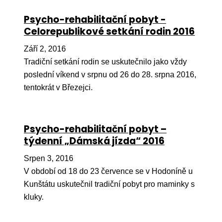
Pr
Psycho-rehabilitační pobyt -
O ná
Celorepublikové setkání rodin 2016
Ak
Září 2, 2016
Tradiční setkání rodin se uskutečnilo jako vždy
Po
poslední víkend v srpnu od 26 do 28. srpna 2016,
Mé
tentokrát v Březejci.
Po
dárc
Psycho-rehabilitační pobyt –
Do
týdenní „Dámská jízda“ 2016
Ko
Srpen 3, 2016
V období od 18 do 23 července se v Hodoníně u
Kont
Kunštátu uskutečnil tradiční pobyt pro maminky s
kluky.