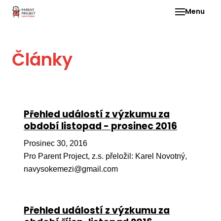
Menu
Pro 
Články
O ne
Pr
dia
In
Přehled událostí z výzkumu za
DMD
období listopad - prosinec 2016
Ge
Prosinec 30, 2016
Př
Pro Parent Project, z.s. přeložil: Karel Novotný,
navysokemezi@gmail.com
Li
Ne
one
Přehled událostí z výzkumu za
dět