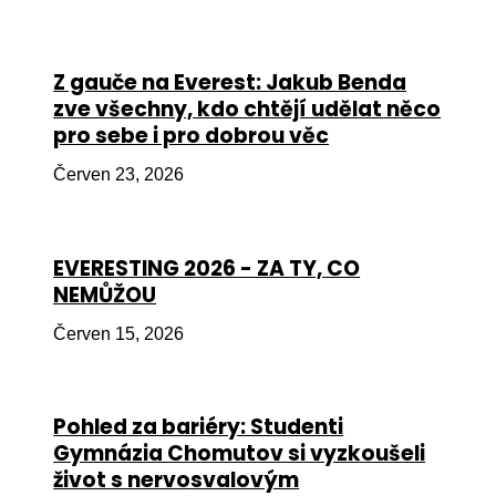
Péče
Od
Z gauče na Everest: Jakub Benda
por
zve všechny, kdo chtějí udělat něco
pro sebe i pro dobrou věc
Pé
kro
Červen 23, 2026
So
por
EVERESTING 2026 - ZA TY, CO
Er
NEMŮŽOU
Ps
Červen 15, 2026
péč
Re
Pohled za bariéry: Studenti
Re
Gymnázia Chomutov si vyzkoušeli
Nu
život s nervosvalovým