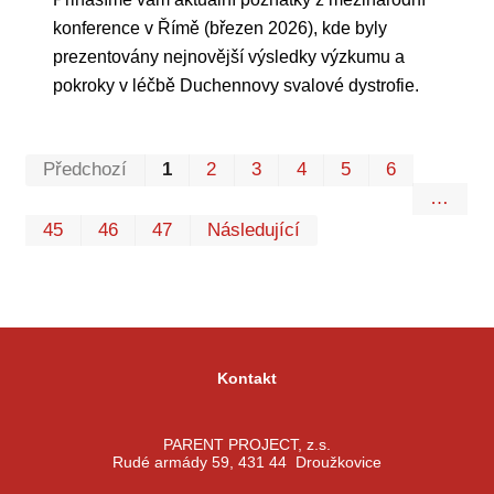
konference v Římě (březen 2026), kde byly
prezentovány nejnovější výsledky výzkumu a
pokroky v léčbě Duchennovy svalové dystrofie.
Prvn
Pos
Předchozí
1
2
3
4
5
6
…
45
46
47
Následující
Kontakt
PARENT PROJECT, z.s.
Rudé armády 59, 431 44 Droužkovice