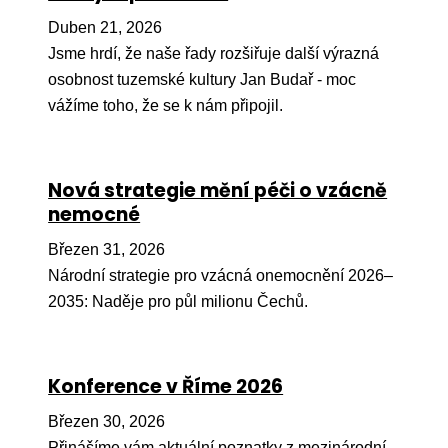
Pr
Duben 21, 2026
O ná
Jsme hrdí, že naše řady rozšiřuje další výrazná
osobnost tuzemské kultury Jan Budař - moc
Ak
vážíme toho, že se k nám připojil.
Po
Mé
Nová strategie mění péči o vzácně
Po
nemocné
dárc
Březen 31, 2026
Do
Národní strategie pro vzácná onemocnění 2026–
Ko
2035: Naděje pro půl milionu Čechů.
Kont
Konference v Říme 2026
Březen 30, 2026
Přinášíme vám aktuální poznatky z mezinárodní