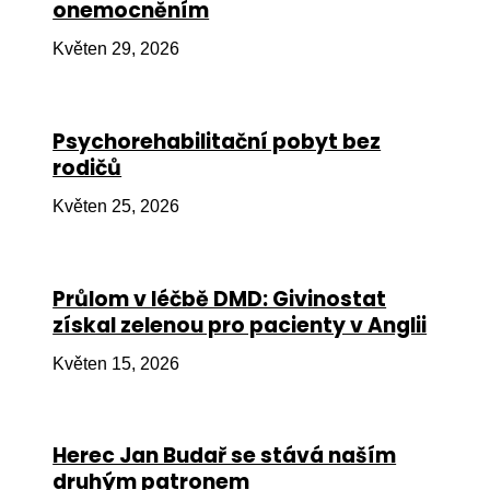
onemocněním
Ko
Květen 29, 2026
Výz
No
Psychorehabilitační pobyt bez
Re
rodičů
Aktiv
Květen 25, 2026
Ak
Je
Průlom v léčbě DMD: Givinostat
získal zelenou pro pacienty v Anglii
Ve
Květen 15, 2026
Sv
sval
Od
Herec Jan Budař se stává naším
kon
druhým patronem