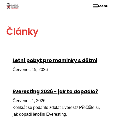
Menu
Pro 
Články
O ne
Pr
dia
In
Letní pobyt pro maminky s dětmi
DMD
Červenec 15, 2026
Ge
Př
Everesting 2026 - jak to dopadlo?
Li
Červenec 1, 2026
Ne
one
Kolikrát se podařilo zdolat Everest? Přečtěte si,
dět
jak dopadl letošní Everesting.