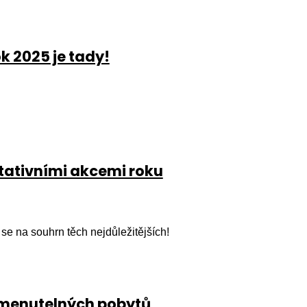
k 2025 je tady!
tativními akcemi roku
 se na souhrn těch nejdůležitějších!
omenutelných pobytů