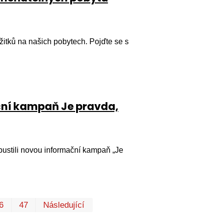
itků na našich pobytech. Pojďte se s
ační kampaň Je pravda,
ustili novou informační kampaň „Je
První
Poslední
6
47
Následující