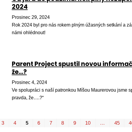
2024
Prosinec 29, 2024
Rok 2024 byl pro nás rokem plným úžasných setkání a záž
námi ohlédnout!
Parent Project spustil novou inform
že…?
Prosinec 4, 2024
Ve spolupráci s naší patronkou Míšou Maurerovou jsme sp
pravda, že….?“
3
4
5
6
7
8
9
10
…
45
4