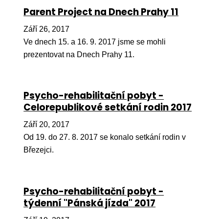
Ko
Parent Project na Dnech Prahy 11
Září 26, 2017
Výz
Ve dnech 15. a 16. 9. 2017 jsme se mohli
No
prezentovat na Dnech Prahy 11.
Re
Aktiv
Psycho-rehabilitační pobyt -
Celorepublikové setkání rodin 2017
Ak
Září 20, 2017
Je
Od 19. do 27. 8. 2017 se konalo setkání rodin v
Ve
Březejci.
Sv
sval
Psycho-rehabilitační pobyt -
Od
týdenní "Pánská jízda" 2017
kon