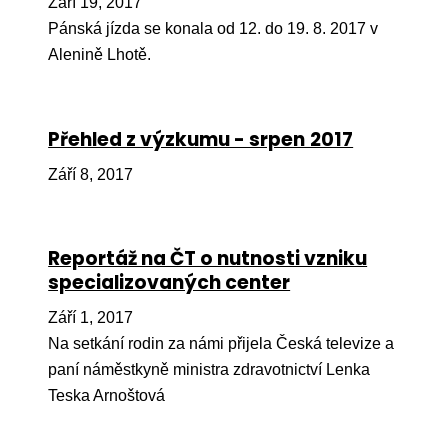
Září 19, 2017
Pr
Pánská jízda se konala od 12. do 19. 8. 2017 v
O ná
Alenině Lhotě.
Ak
Po
Přehled z výzkumu - srpen 2017
Mé
Září 8, 2017
Po
dárc
Reportáž na ČT o nutnosti vzniku
Do
specializovaných center
Ko
Září 1, 2017
Na setkání rodin za námi přijela Česká televize a
Kont
paní náměstkyně ministra zdravotnictví Lenka
Teska Arnoštová