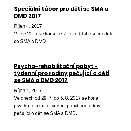
Speciální tábor pro děti se SMA a
Péče
DMD 2017
Od
Říjen 4, 2017
por
V létě 2017 se konal již 7. ročník tábora pro děti
Pé
se SMA a DMD
kro
So
por
Psycho-rehabilitační pobyt -
týdenní pro rodiny pečující o děti
Er
se SMA a DMD 2017
Ps
péč
Říjen 4, 2017
Ve dnech od 29. 7. do 5. 8. 2017 se konal
Re
psycho-relaxační týdenní pobyt pro rodiny
Re
pečující o děti se SMA a DMD.
Nu