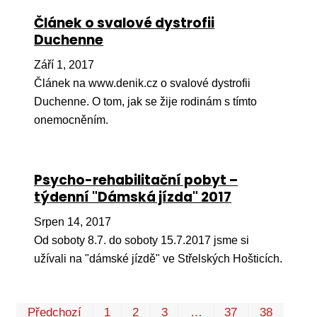
Článek o svalové dystrofii
Duchenne
Září 1, 2017
Článek na www.denik.cz o svalové dystrofii
Duchenne. O tom, jak se žije rodinám s tímto
onemocněním.
Psycho-rehabilitační pobyt –
týdenní "Dámská jízda" 2017
Srpen 14, 2017
Od soboty 8.7. do soboty 15.7.2017 jsme si
užívali na "dámské jízdě" ve Střelských Hošticích.
Prv
P
Předchozí
1
2
3
…
37
38