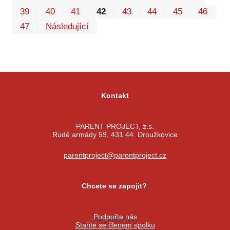
39
40
41
42
43
44
45
46
47
Následující
Kontakt
PARENT PROJECT, z.s.
Rudé armády 59, 431 44 Droužkovice
parentproject@parentproject.cz
Chcete se zapojit?
Podpořte nás
Staňte se členem spolku