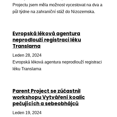
Projectu jsem měla možnost vycestovat na dva a
Péče
půl týdne na zahraniční stáž do Nizozemska.
Od
por
Evropská léková agentura
Pé
neprodlouží registraci léku
kro
Translarna
So
por
Leden 28, 2024
Evropská léková agentura neprodlouží registraci
Er
léku Translarna
Ps
péč
Parent Project se zúčastnil
Re
workshopu Vytváření koalic
Re
pečujících a sebeobhájců
Nu
Leden 19, 2024