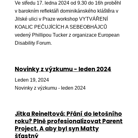
Ve středu 17. ledna 2024 od 9.30 do 16h proběhl
Ko
v barokním reflektáři dominikánského kláštěra v
Výz
Jilské ulici v Praze workshop VYTVÁŘENÍ
KOALIC PEČUJÍCÍCH A SEBEOBHÁJCŮ
No
vedený Phillipou Tucker z organizace European
Re
Disability Forum.
Aktiv
Novinky z výzkumu - leden 2024
Ak
Je
Leden 19, 2024
Novinky z výzkumu - leden 2024
Ve
Sv
sval
Jitka Reineltová: Přání do letošního
roku? Plně profesionalizovat Parent
Od
Project. A aby byl syn Matty
kon
šťastný