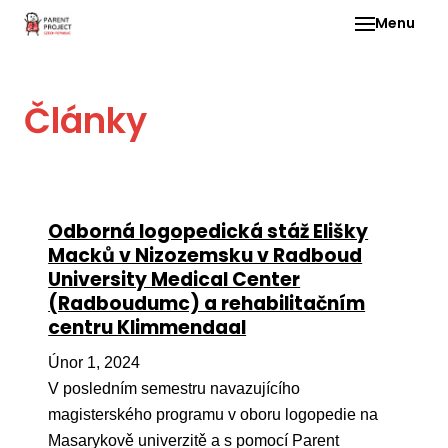
Menu
Pro 
Články
O ne
Pr
dia
In
Odborná logopedická stáž Elišky
DMD
Macků v Nizozemsku v Radboud
University Medical Center
Ge
(Radboudumc) a rehabilitačním
Př
centru Klimmendaal
Li
Únor 1, 2024
V posledním semestru navazujícího
Ne
one
magisterského programu v oboru logopedie na
dět
Masarykově univerzitě a s pomocí Parent