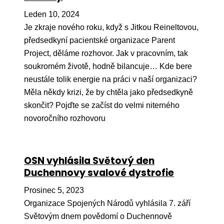
Pr
Leden 10, 2024
O ná
Je zkraje nového roku, když s Jitkou Reineltovou,
předsedkyní pacientské organizace Parent
Ak
Project, děláme rozhovor. Jak v pracovním, tak
Po
soukromém životě, hodně bilancuje… Kde bere
neustále tolik energie na práci v naší organizaci?
Mé
Měla někdy krizi, že by chtěla jako předsedkyně
Po
skončit? Pojďte se začíst do velmi niterného
dárc
novoročního rozhovoru
Do
Ko
OSN vyhlásila Světový den
Duchennovy svalové dystrofie
Kont
Prosinec 5, 2023
Organizace Spojených Národů vyhlásila 7. září
Světovým dnem povědomí o Duchennově