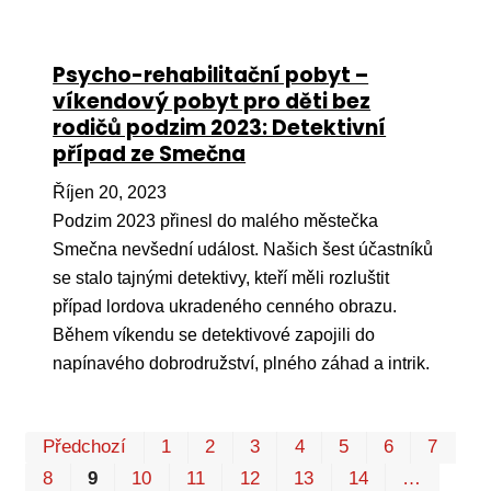
Psycho-rehabilitační pobyt –
víkendový pobyt pro děti bez
rodičů podzim 2023: Detektivní
případ ze Smečna
Říjen 20, 2023
Podzim 2023 přinesl do malého městečka
Smečna nevšední událost. Našich šest účastníků
se stalo tajnými detektivy, kteří měli rozluštit
případ lordova ukradeného cenného obrazu.
Během víkendu se detektivové zapojili do
napínavého dobrodružství, plného záhad a intrik.
Pr
Předchozí
1
2
3
4
5
6
7
P
8
9
10
11
12
13
14
…