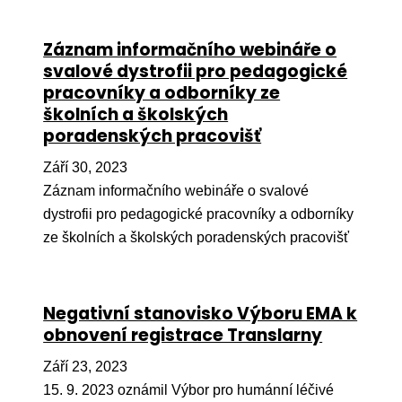
Pr
Záznam informačního webináře o
O ná
svalové dystrofii pro pedagogické
Ak
pracovníky a odborníky ze
školních a školských
Po
poradenských pracovišť
Mé
Září 30, 2023
Po
Záznam informačního webináře o svalové
dárc
dystrofii pro pedagogické pracovníky a odborníky
Do
ze školních a školských poradenských pracovišť
Ko
Negativní stanovisko Výboru EMA k
Kont
obnovení registrace Translarny
Září 23, 2023
15. 9. 2023 oznámil Výbor pro humánní léčivé