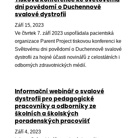
dni povědomí o Duchennově
svalové dystrofii
Září 15, 2023
Ve čtvrtek 7. září 2023 uspořádala pacientská
organizace Parent Project tiskovou konferenci ke
Světovému dni povědomí o Duchennově svalové
dystrofii za hojné účasti novinářů z celostátních i
odborných zdravotnických médií.
Informační webinář o svalové
dystrofii pro pedagogické
pracovníky a odborníky ze
školních a školských
poradenských pracovišť
Září 4, 2023