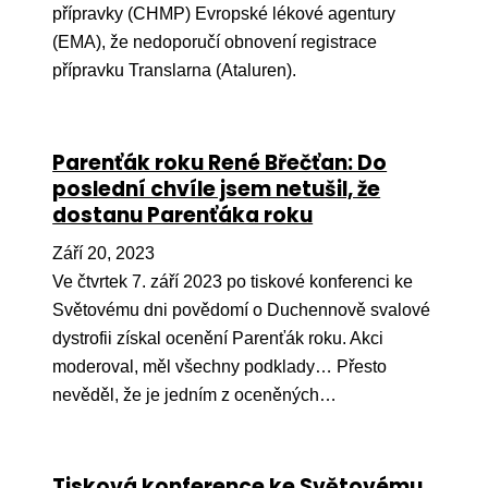
přípravky (CHMP) Evropské lékové agentury
(EMA), že nedoporučí obnovení registrace
přípravku Translarna (Ataluren).
Parenťák roku René Břečťan: Do
poslední chvíle jsem netušil, že
dostanu Parenťáka roku
Září 20, 2023
Ve čtvrtek 7. září 2023 po tiskové konferenci ke
Světovému dni povědomí o Duchennově svalové
dystrofii získal ocenění Parenťák roku. Akci
moderoval, měl všechny podklady… Přesto
nevěděl, že je jedním z oceněných…
Tisková konference ke Světovému