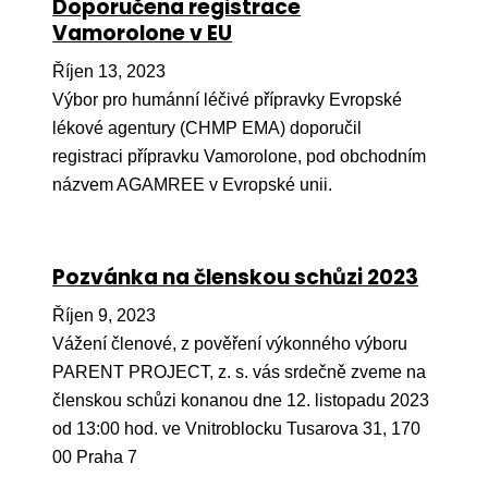
Doporučena registrace
Ko
Vamorolone v EU
Výz
Říjen 13, 2023
Výbor pro humánní léčivé přípravky Evropské
No
lékové agentury (CHMP EMA) doporučil
Re
registraci přípravku Vamorolone, pod obchodním
názvem AGAMREE v Evropské unii.
Aktiv
Ak
Pozvánka na členskou schůzi 2023
Je
Říjen 9, 2023
Ve
Vážení členové, z pověření výkonného výboru
Sv
PARENT PROJECT, z. s. vás srdečně zveme na
sval
členskou schůzi konanou dne 12. listopadu 2023
od 13:00 hod. ve Vnitroblocku Tusarova 31, 170
Od
kon
00 Praha 7