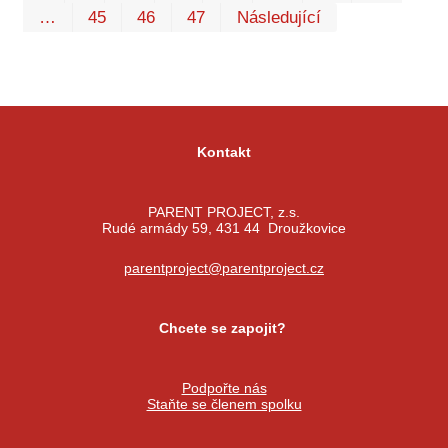
…
45
46
47
Následující
Kontakt
PARENT PROJECT, z.s.
Rudé armády 59, 431 44 Droužkovice
parentproject@parentproject.cz
Chcete se zapojit?
Podpořte nás
Staňte se členem spolku