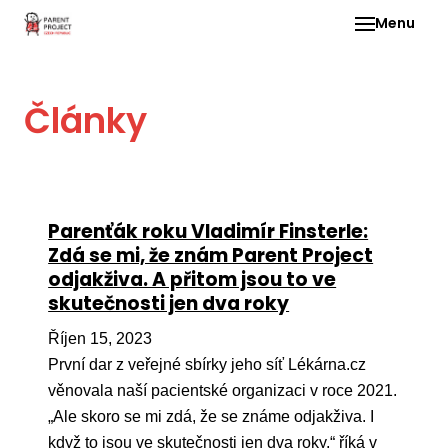
Menu
Pro 
Články
O ne
Pr
dia
In
Parenťák roku Vladimír Finsterle:
DMD
Zdá se mi, že znám Parent Project
odjakživa. A přitom jsou to ve
Ge
skutečnosti jen dva roky
Př
Říjen 15, 2023
Li
První dar z veřejné sbírky jeho síť Lékárna.cz
Ne
věnovala naší pacientské organizaci v roce 2021.
one
„Ale skoro se mi zdá, že se známe odjakživa. I
dět
když to jsou ve skutečnosti jen dva roky,“ říká v