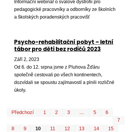
Informační webinář o svalové dystrofii pro
pedagogické pracovníky a odborníky ze školních
a školských poradenských pracovišť
Psycho-rehabilitační pobyt – letní
tábor pro děti bez rodičů 2023
Září 2, 2023
Od 6. do 12. srpna jsme z Pluhova Žďáru
společně cestovali po všech kontinentech,
dozvídali se spoustu zajímavostí a plnili rozličné
úkoly.
Prvn
Pos
Předchozí
1
2
3
…
5
6
7
8
9
10
11
12
13
14
15