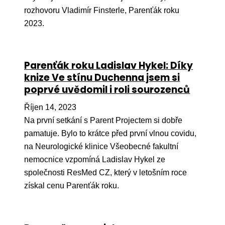
rozhovoru Vladimír Finsterle, Parenťák roku
Péče
2023.
Od
por
Parenťák roku Ladislav Hykel: Díky
Pé
knize Ve stínu Duchenna jsem si
kro
poprvé uvědomil i roli sourozenců
So
por
Říjen 14, 2023
Na první setkání s Parent Projectem si dobře
Er
pamatuje. Bylo to krátce před první vlnou covidu,
Ps
na Neurologické klinice Všeobecné fakultní
péč
nemocnice vzpomíná Ladislav Hykel ze
společnosti ResMed CZ, který v letošním roce
Re
získal cenu Parenťák roku.
Re
Nu