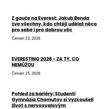
Péče
Od
Z gauče na Everest: Jakub Benda
por
zve všechny, kdo chtějí udělat něco
pro sebe i pro dobrou věc
Pé
kro
Červen 23, 2026
So
por
EVERESTING 2026 - ZA TY, CO
Er
NEMŮŽOU
Ps
Červen 15, 2026
péč
Re
Pohled za bariéry: Studenti
Re
Gymnázia Chomutov si vyzkoušeli
Nu
život s nervosvalovým