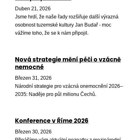
Pr
Duben 21, 2026
O ná
Jsme hrdí, že naše řady rozšiřuje další výrazná
osobnost tuzemské kultury Jan Budař - moc
Ak
vážíme toho, že se k nám připojil.
Po
Mé
Nová strategie mění péči o vzácně
Po
nemocné
dárc
Březen 31, 2026
Do
Národní strategie pro vzácná onemocnění 2026–
Ko
2035: Naděje pro půl milionu Čechů.
Kont
Konference v Říme 2026
Březen 30, 2026
Přinášíme vám aktuální poznatky z mezinárodní