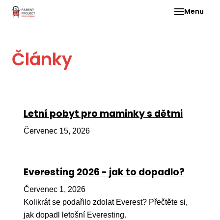
Menu
Pro 
Články
O ne
Pr
dia
In
Letní pobyt pro maminky s dětmi
DMD
Červenec 15, 2026
Ge
Př
Everesting 2026 - jak to dopadlo?
Li
Červenec 1, 2026
Ne
one
Kolikrát se podařilo zdolat Everest? Přečtěte si,
dět
jak dopadl letošní Everesting.