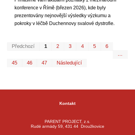
konference v Římě (březen 2026), kde byly
prezentovány nejnovější výsledky výzkumu a
pokroky v léčbě Duchennovy svalové dystrofie.
Prvn
Pos
Předchozí
1
2
3
4
5
6
…
45
46
47
Následující
Kontakt
PARENT PROJECT, z.s.
Rudé armády 59, 431 44 Droužkovice