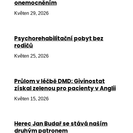
onemocněním
Ko
Květen 29, 2026
Výz
No
Psychorehabilitační pobyt bez
Re
rodičů
Aktiv
Květen 25, 2026
Ak
Je
Průlom v léčbě DMD: Givinostat
získal zelenou pro pacienty v Anglii
Ve
Květen 15, 2026
Sv
sval
Od
Herec Jan Budař se stává naším
kon
druhým patronem