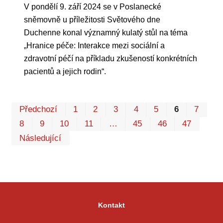
V pondělí 9. září 2024 se v Poslanecké
sněmovně u příležitosti Světového dne
Duchenne konal významný kulatý stůl na téma
„Hranice péče: Interakce mezi sociální a
zdravotní péčí na příkladu zkušeností konkrétních
pacientů a jejich rodin“.
Pr
Předchozí
1
2
3
4
5
6
7
P
8
9
10
11
…
45
46
47
Následující
Kontakt