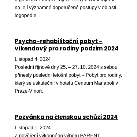
na její významné doporučené postupy v oblasti
Péče
logopedie.
Od
por
Pé
Psycho-rehabilitační pobyt -
kro
víkendový pro rodiny podzim 2024
So
Listopad 4, 2024
por
Poslední říjnové dny 25. – 27. 10. 2024 s sebou
přinesly poslední letošní pobyt – Pobyt pro rodiny,
Er
který se uskutečnil v hotelu Centrum Mariapoli v
Ps
Praze-Vinoři.
péč
Re
Pozvánka na členskou schůzi 2024
Re
Listopad 1, 2024
Nu
Z pověření výkonného výboru PARENT