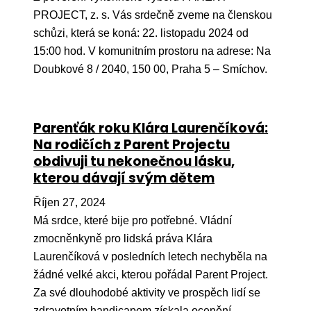
Ko
PROJECT, z. s. Vás srdečně zveme na členskou
schůzi, která se koná: 22. listopadu 2024 od
Výz
15:00 hod. V komunitním prostoru na adrese: Na
No
Doubkové 8 / 2040, 150 00, Praha 5 – Smíchov.
Re
Parenťák roku Klára Laurenčíková:
Aktiv
Na rodičích z Parent Projectu
Ak
obdivuji tu nekonečnou lásku,
kterou dávají svým dětem
Je
Říjen 27, 2024
Ve
Má srdce, které bije pro potřebné. Vládní
Sv
zmocněnkyně pro lidská práva Klára
sval
Laurenčíková v posledních letech nechyběla na
Od
žádné velké akci, kterou pořádal Parent Project.
kon
Za své dlouhodobé aktivity ve prospěch lidí se
zdravotním handicapem získala ocenění