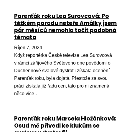
Parenťák roku Lea Surovcová: Po
těžkém porodu neteře Amálky jsem
pár měsíců nemohla točit podobná
témata
Říjen 7, 2024
Když reportérka České televize Lea Surovcová
v rámci zářijového Světového dne povědomí o
Duchennově svalové dystrofii získala ocenění
Parenťák roku, byla dojatá. Přestože za svou
práci získala již řadu cen, tato pro ni znamená
něco více…
Parenťák roku Marcela Hložánková:
Osud mě přivedl ke klukům se