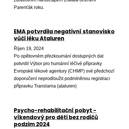
Pr
Parenťák roku.
O ná
Ak
EMA potvrdila negativní stanovisko
Po
vůči léku Ataluren
Mé
Říjen 19, 2024
Po opětovném přezkoumání dostupných dat
Po
potvrdil Výbor pro humánní léčivé přípravky
dárc
Evropské lékové agentury (CHMP) své předchozí
Do
doporučení neprodloužit podmíněnou registraci
přípravku Translarna (ataluren)
Ko
Kont
Psycho-rehabilitační pobyt -
víkendový pro děti bez rodičů
podzim 2024