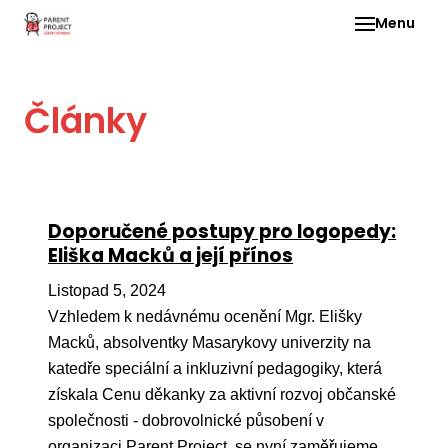
Menu
Pro 
Články
O ne
Pr
dia
In
Doporučené postupy pro logopedy:
DMD
Eliška Macků a její přínos
Ge
Listopad 5, 2024
Př
Vzhledem k nedávnému ocenění Mgr. Elišky
Macků, absolventky Masarykovy univerzity na
Li
katedře speciální a inkluzivní pedagogiky, která
Ne
získala Cenu děkanky za aktivní rozvoj občanské
one
společnosti - dobrovolnické působení v
dět
organizaci Parent Project, se nyní zaměřujeme