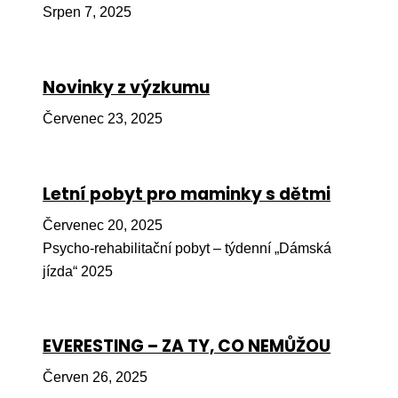
Srpen 7, 2025
Péče
Od
por
Novinky z výzkumu
Pé
Červenec 23, 2025
kro
So
por
Letní pobyt pro maminky s dětmi
Er
Červenec 20, 2025
Psycho-rehabilitační pobyt – týdenní „Dámská
Ps
jízda“ 2025
péč
Re
EVERESTING – ZA TY, CO NEMŮŽOU
Re
Nu
Červen 26, 2025