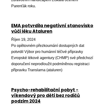
Pr
Parenťák roku.
O ná
Ak
EMA potvrdila negativní stanovisko
Po
vůči léku Ataluren
Mé
Říjen 19, 2024
Po opětovném přezkoumání dostupných dat
Po
potvrdil Výbor pro humánní léčivé přípravky
dárc
Evropské lékové agentury (CHMP) své předchozí
Do
doporučení neprodloužit podmíněnou registraci
přípravku Translarna (ataluren)
Ko
Kont
Psycho-rehabilitační pobyt -
víkendový pro děti bez rodičů
podzim 2024