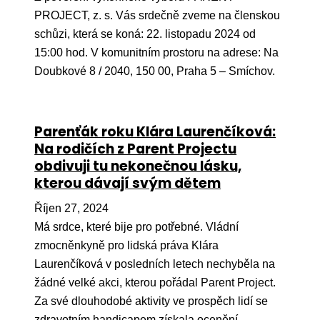
Ko
PROJECT, z. s. Vás srdečně zveme na členskou
schůzi, která se koná: 22. listopadu 2024 od
Výz
15:00 hod. V komunitním prostoru na adrese: Na
No
Doubkové 8 / 2040, 150 00, Praha 5 – Smíchov.
Re
Parenťák roku Klára Laurenčíková:
Aktiv
Na rodičích z Parent Projectu
Ak
obdivuji tu nekonečnou lásku,
kterou dávají svým dětem
Je
Říjen 27, 2024
Ve
Má srdce, které bije pro potřebné. Vládní
Sv
zmocněnkyně pro lidská práva Klára
sval
Laurenčíková v posledních letech nechyběla na
Od
žádné velké akci, kterou pořádal Parent Project.
kon
Za své dlouhodobé aktivity ve prospěch lidí se
zdravotním handicapem získala ocenění