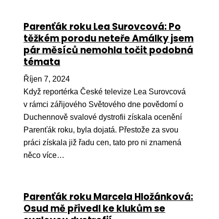
Parenťák roku Lea Surovcová: Po
těžkém porodu neteře Amálky jsem
pár měsíců nemohla točit podobná
témata
Říjen 7, 2024
Když reportérka České televize Lea Surovcová
v rámci zářijového Světového dne povědomí o
Duchennově svalové dystrofii získala ocenění
Parenťák roku, byla dojatá. Přestože za svou
práci získala již řadu cen, tato pro ni znamená
něco více…
Parenťák roku Marcela Hložánková:
Osud mě přivedl ke klukům se