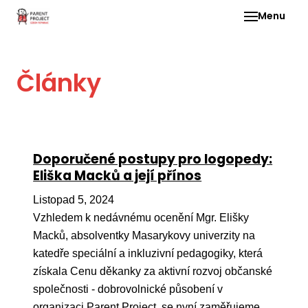
Menu
Pro 
Články
O ne
Pr
dia
In
Doporučené postupy pro logopedy:
DMD
Eliška Macků a její přínos
Ge
Listopad 5, 2024
Př
Vzhledem k nedávnému ocenění Mgr. Elišky
Macků, absolventky Masarykovy univerzity na
Li
katedře speciální a inkluzivní pedagogiky, která
Ne
získala Cenu děkanky za aktivní rozvoj občanské
one
společnosti - dobrovolnické působení v
dět
organizaci Parent Project, se nyní zaměřujeme