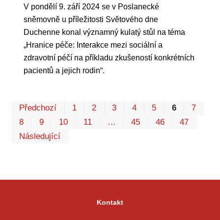
V pondělí 9. září 2024 se v Poslanecké
sněmovně u příležitosti Světového dne
Duchenne konal významný kulatý stůl na téma
„Hranice péče: Interakce mezi sociální a
zdravotní péčí na příkladu zkušeností konkrétních
pacientů a jejich rodin“.
Pr
Předchozí
1
2
3
4
5
6
7
P
8
9
10
11
…
45
46
47
Následující
Kontakt