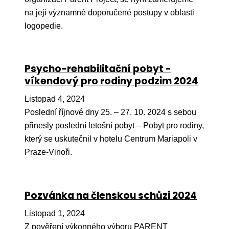
na její významné doporučené postupy v oblasti
Péče
logopedie.
Od
por
Pé
Psycho-rehabilitační pobyt -
kro
víkendový pro rodiny podzim 2024
So
Listopad 4, 2024
por
Poslední říjnové dny 25. – 27. 10. 2024 s sebou
přinesly poslední letošní pobyt – Pobyt pro rodiny,
Er
který se uskutečnil v hotelu Centrum Mariapoli v
Ps
Praze-Vinoři.
péč
Re
Pozvánka na členskou schůzi 2024
Re
Listopad 1, 2024
Nu
Z pověření výkonného výboru PARENT