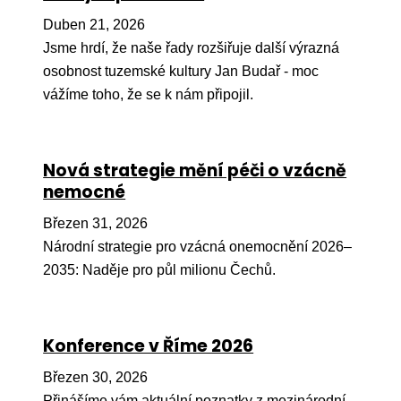
Pr
Duben 21, 2026
O ná
Jsme hrdí, že naše řady rozšiřuje další výrazná
osobnost tuzemské kultury Jan Budař - moc
Ak
vážíme toho, že se k nám připojil.
Po
Mé
Nová strategie mění péči o vzácně
Po
nemocné
dárc
Březen 31, 2026
Do
Národní strategie pro vzácná onemocnění 2026–
Ko
2035: Naděje pro půl milionu Čechů.
Kont
Konference v Říme 2026
Březen 30, 2026
Přinášíme vám aktuální poznatky z mezinárodní