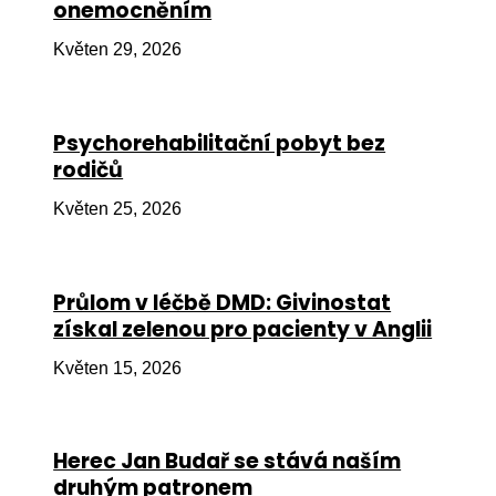
onemocněním
Ko
Květen 29, 2026
Výz
No
Psychorehabilitační pobyt bez
Re
rodičů
Aktiv
Květen 25, 2026
Ak
Je
Průlom v léčbě DMD: Givinostat
získal zelenou pro pacienty v Anglii
Ve
Květen 15, 2026
Sv
sval
Od
Herec Jan Budař se stává naším
kon
druhým patronem