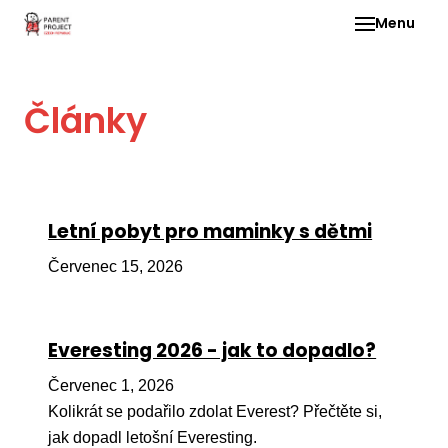
Menu
Pro 
Články
O ne
Pr
dia
In
Letní pobyt pro maminky s dětmi
DMD
Červenec 15, 2026
Ge
Př
Everesting 2026 - jak to dopadlo?
Li
Červenec 1, 2026
Ne
one
Kolikrát se podařilo zdolat Everest? Přečtěte si,
dět
jak dopadl letošní Everesting.