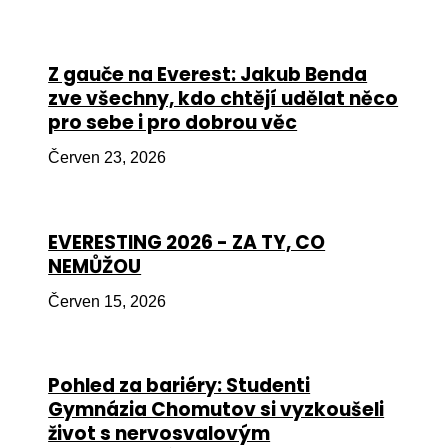
Péče
Od
Z gauče na Everest: Jakub Benda
por
zve všechny, kdo chtějí udělat něco
pro sebe i pro dobrou věc
Pé
kro
Červen 23, 2026
So
por
EVERESTING 2026 - ZA TY, CO
Er
NEMŮŽOU
Ps
Červen 15, 2026
péč
Re
Pohled za bariéry: Studenti
Re
Gymnázia Chomutov si vyzkoušeli
Nu
život s nervosvalovým