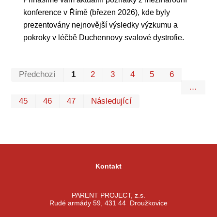
konference v Římě (březen 2026), kde byly
prezentovány nejnovější výsledky výzkumu a
pokroky v léčbě Duchennovy svalové dystrofie.
Prvn
Pos
Předchozí
1
2
3
4
5
6
…
45
46
47
Následující
Kontakt
PARENT PROJECT, z.s.
Rudé armády 59, 431 44 Droužkovice