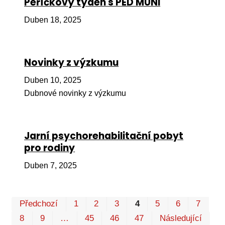
Peříčkový týden s PED MUNI
Pr
Duben 18, 2025
O ná
Ak
Novinky z výzkumu
Po
Duben 10, 2025
Mé
Dubnové novinky z výzkumu
Po
dárc
Do
Jarní psychorehabilitační pobyt
pro rodiny
Ko
Duben 7, 2025
Kont
Pr
Předchozí
1
2
3
4
5
6
7
P
8
9
…
45
46
47
Následující