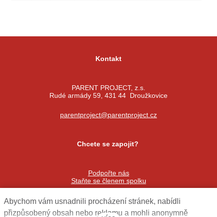
Kontakt
PARENT PROJECT, z.s.
Rudé armády 59, 431 44 Droužkovice
parentproject@parentproject.cz
Chcete se zapojit?
Podpořte nás
Staňte se členem spolku
Abychom vám usnadnili procházení stránek, nabídli
Sledujte nás
přizpůsobený obsah nebo reklamu a mohli anonymně