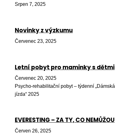
Srpen 7, 2025
Péče
Od
por
Novinky z výzkumu
Pé
Červenec 23, 2025
kro
So
por
Letní pobyt pro maminky s dětmi
Er
Červenec 20, 2025
Psycho-rehabilitační pobyt – týdenní „Dámská
Ps
jízda“ 2025
péč
Re
EVERESTING – ZA TY, CO NEMŮŽOU
Re
Nu
Červen 26, 2025