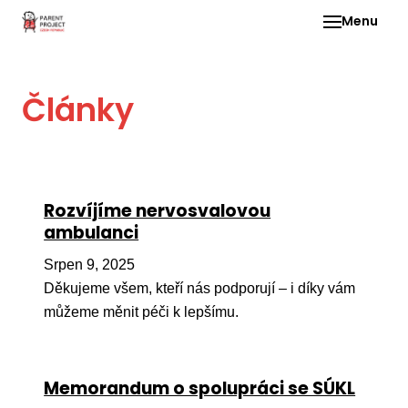
Menu
Pro 
Články
O ne
Pr
dia
In
Rozvíjíme nervosvalovou
DMD
ambulanci
Ge
Srpen 9, 2025
Př
Děkujeme všem, kteří nás podporují – i díky vám
můžeme měnit péči k lepšímu.
Li
Ne
one
Memorandum o spolupráci se SÚKL
dět