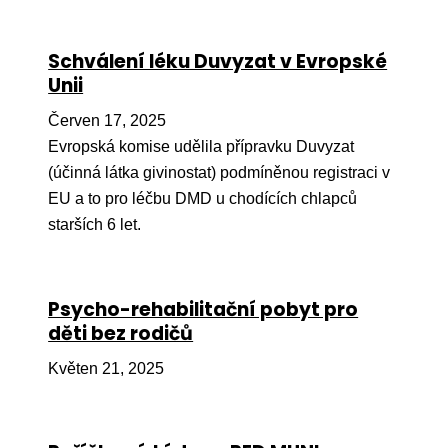
Ko
Schválení léku Duvyzat v Evropské
Výz
Unii
No
Červen 17, 2025
Re
Evropská komise udělila přípravku Duvyzat
(účinná látka givinostat) podmíněnou registraci v
Aktiv
EU a to pro léčbu DMD u chodících chlapců
Ak
starších 6 let.
Je
Ve
Psycho-rehabilitační pobyt pro
děti bez rodičů
Sv
sval
Květen 21, 2025
Od
kon