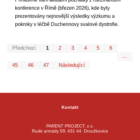
konference v Římě (březen 2026), kde byly
prezentovány nejnovější výsledky výzkumu a
pokroky v léčbě Duchennovy svalové dystrofie.
Prvn
Pos
Předchozí
1
2
3
4
5
6
…
45
46
47
Následující
Kontakt
PARENT PROJECT, z.s.
Rudé armády 59, 431 44 Droužkovice