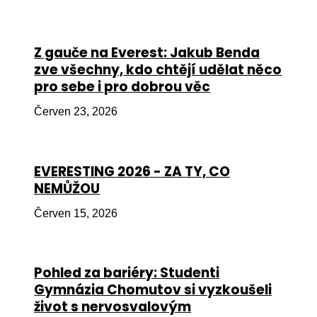
Péče
Od
Z gauče na Everest: Jakub Benda
por
zve všechny, kdo chtějí udělat něco
pro sebe i pro dobrou věc
Pé
kro
Červen 23, 2026
So
por
EVERESTING 2026 - ZA TY, CO
Er
NEMŮŽOU
Ps
Červen 15, 2026
péč
Re
Pohled za bariéry: Studenti
Re
Gymnázia Chomutov si vyzkoušeli
Nu
život s nervosvalovým