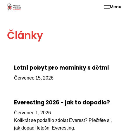
Menu
Pro 
Články
O ne
Pr
dia
In
Letní pobyt pro maminky s dětmi
DMD
Červenec 15, 2026
Ge
Př
Everesting 2026 - jak to dopadlo?
Li
Červenec 1, 2026
Ne
one
Kolikrát se podařilo zdolat Everest? Přečtěte si,
dět
jak dopadl letošní Everesting.