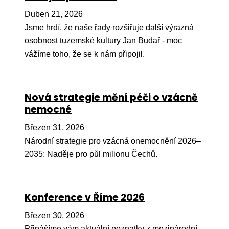
Pr
Duben 21, 2026
O ná
Jsme hrdí, že naše řady rozšiřuje další výrazná
osobnost tuzemské kultury Jan Budař - moc
Ak
vážíme toho, že se k nám připojil.
Po
Mé
Nová strategie mění péči o vzácně
Po
nemocné
dárc
Březen 31, 2026
Do
Národní strategie pro vzácná onemocnění 2026–
Ko
2035: Naděje pro půl milionu Čechů.
Kont
Konference v Říme 2026
Březen 30, 2026
Přinášíme vám aktuální poznatky z mezinárodní