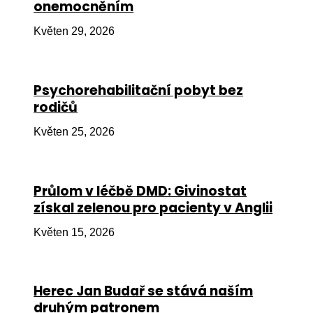
onemocněním
Ko
Květen 29, 2026
Výz
No
Psychorehabilitační pobyt bez
Re
rodičů
Aktiv
Květen 25, 2026
Ak
Je
Průlom v léčbě DMD: Givinostat
získal zelenou pro pacienty v Anglii
Ve
Květen 15, 2026
Sv
sval
Od
Herec Jan Budař se stává naším
kon
druhým patronem