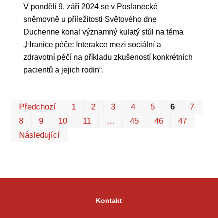
V pondělí 9. září 2024 se v Poslanecké
sněmovně u příležitosti Světového dne
Duchenne konal významný kulatý stůl na téma
„Hranice péče: Interakce mezi sociální a
zdravotní péčí na příkladu zkušeností konkrétních
pacientů a jejich rodin“.
Pr
Předchozí
1
2
3
4
5
6
7
P
8
9
10
11
…
45
46
47
Následující
Kontakt