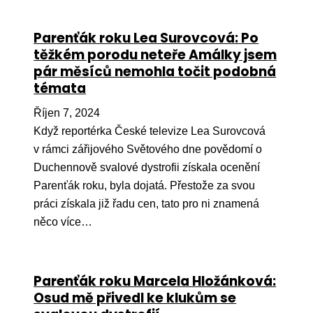
Parenťák roku Lea Surovcová: Po
těžkém porodu neteře Amálky jsem
pár měsíců nemohla točit podobná
témata
Říjen 7, 2024
Když reportérka České televize Lea Surovcová
v rámci zářijového Světového dne povědomí o
Duchennově svalové dystrofii získala ocenění
Parenťák roku, byla dojatá. Přestože za svou
práci získala již řadu cen, tato pro ni znamená
něco více…
Parenťák roku Marcela Hložánková:
Osud mě přivedl ke klukům se