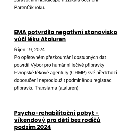
Pr
Parenťák roku.
O ná
Ak
EMA potvrdila negativní stanovisko
Po
vůči léku Ataluren
Mé
Říjen 19, 2024
Po opětovném přezkoumání dostupných dat
Po
potvrdil Výbor pro humánní léčivé přípravky
dárc
Evropské lékové agentury (CHMP) své předchozí
Do
doporučení neprodloužit podmíněnou registraci
přípravku Translarna (ataluren)
Ko
Kont
Psycho-rehabilitační pobyt -
víkendový pro děti bez rodičů
podzim 2024