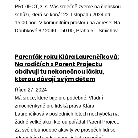
Ko
PROJECT, z. s. Vás srdečně zveme na členskou
schůzi, která se koná: 22. listopadu 2024 od
Výz
15:00 hod. V komunitním prostoru na adrese: Na
No
Doubkové 8 / 2040, 150 00, Praha 5 – Smíchov.
Re
Parenťák roku Klára Laurenčíková:
Aktiv
Na rodičích z Parent Projectu
Ak
obdivuji tu nekonečnou lásku,
kterou dávají svým dětem
Je
Říjen 27, 2024
Ve
Má srdce, které bije pro potřebné. Vládní
Sv
zmocněnkyně pro lidská práva Klára
sval
Laurenčíková v posledních letech nechyběla na
Od
žádné velké akci, kterou pořádal Parent Project.
kon
Za své dlouhodobé aktivity ve prospěch lidí se
zdravotním handicapem získala ocenění