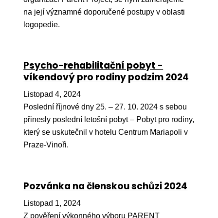
na její významné doporučené postupy v oblasti
Péče
logopedie.
Od
por
Pé
Psycho-rehabilitační pobyt -
kro
víkendový pro rodiny podzim 2024
So
Listopad 4, 2024
por
Poslední říjnové dny 25. – 27. 10. 2024 s sebou
přinesly poslední letošní pobyt – Pobyt pro rodiny,
Er
který se uskutečnil v hotelu Centrum Mariapoli v
Ps
Praze-Vinoři.
péč
Re
Pozvánka na členskou schůzi 2024
Re
Listopad 1, 2024
Nu
Z pověření výkonného výboru PARENT