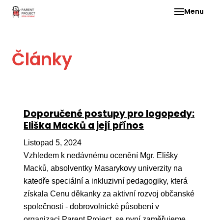
Menu
Pro 
Články
O ne
Pr
dia
In
Doporučené postupy pro logopedy:
DMD
Eliška Macků a její přínos
Ge
Listopad 5, 2024
Př
Vzhledem k nedávnému ocenění Mgr. Elišky
Macků, absolventky Masarykovy univerzity na
Li
katedře speciální a inkluzivní pedagogiky, která
Ne
získala Cenu děkanky za aktivní rozvoj občanské
one
společnosti - dobrovolnické působení v
dět
organizaci Parent Project, se nyní zaměřujeme